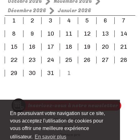
Octobre 2026
Novembre 2026
Décembre 2026
Janvier 2026
1
2
3
4
5
6
7
8
9
10
11
12
13
14
15
16
17
18
19
20
21
22
23
24
25
26
27
28
29
30
31
1
Inscrivez-vous à notre newsletter
En poursuivant votre navigation sur ce site,
Mentions Légales
vous acceptez l'utilisation de cookies pour
Crédits
vous offrir une meilleure expérience
Espace pro
utilisateur.
En savoir plus