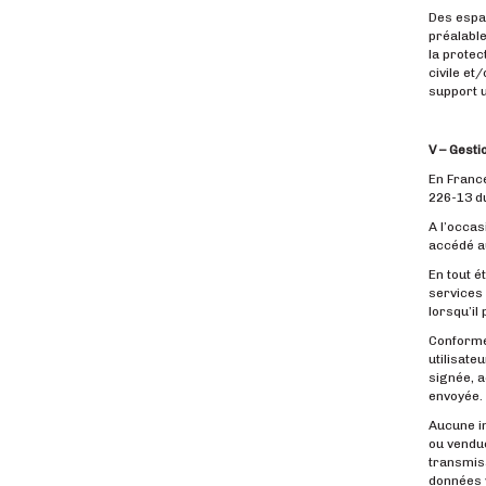
Des espac
préalable
la protec
civile et
support u
V – Gest
En France
226-13 du
A l’occas
accédé au
En tout é
services 
lorsqu’il
Conformém
utilisate
signée, a
envoyée.
Aucune in
ou vendue
transmiss
données vi