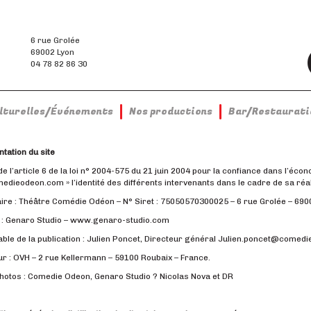
6 rue Grolée
69002 Lyon
04 78 82 86 30
ulturelles/Événements
Nos productions
Bar/Restaurati
ntation du site
de l’article 6 de la loi n° 2004-575 du 21 juin 2004 pour la confiance dans l’écon
ieodeon.com » l’identité des différents intervenants dans le cadre de sa réalis
ire : Théâtre Comédie Odéon – N° Siret : 75050570300025 – 6 rue Grolée – 690
 : Genaro Studio – www.genaro-studio.com
ble de la publication : Julien Poncet, Directeur général Julien.poncet@comed
 : OVH – 2 rue Kellermann – 59100 Roubaix – France.
hotos : Comedie Odeon, Genaro Studio ? Nicolas Nova et DR