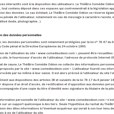
es interactifs sont à la disposition des utilisateurs. Le Théâtre Comédie Odé
, tout contenu déposé dans ces espaces qui contreviendrait à la législation appl
tion des données. Le cas échéant, Le Théâtre Comédie Odéon se réserve égaleme
/ou pénale de l’utilisateur, notamment en cas de message à caractère raciste, in
tilisé (texte, photographie…).
ion des données personnelles
, les données personnelles sont notamment protégées par la loi n° 78-87 du 6 jan
 Code pénal et la Directive Européenne du 24 octobre 1995.
ion de l’utilisation du site « www.comedieodeon.com », peuvent être recueillies : 
 site, le fournisseur d’accès de l’utilisateur, l’adresse de protocole Internet (IP)
tat de cause, Le Théâtre Comédie Odéon ne collecte des informations personnelle
proposés par le site « www.comedieodeon.com ». L’utilisateur fournit ces in
 procède par lui-même à leur saisie. Il est alors précisé à l’utilisateur du site l
ent aux dispositions des articles 38 et suivants de la loi 78-17 du 6 janvier 1978
ur dispose d’un droit d’accès, de rectification et d’opposition aux données per
ccompagnée d’une copie du titre d’identité avec signature du titulaire de la pièc
formation personnelle de l’utilisateur du site « www.comedieodeon.com » n’est p
 sur un support quelconque à des tiers. Seule l’hypothèse du rachat du Théâtr
ion des dites informations à l’éventuel acquéreur qui serait à son tour tenu d
s à vis de l’utilisateur du site.