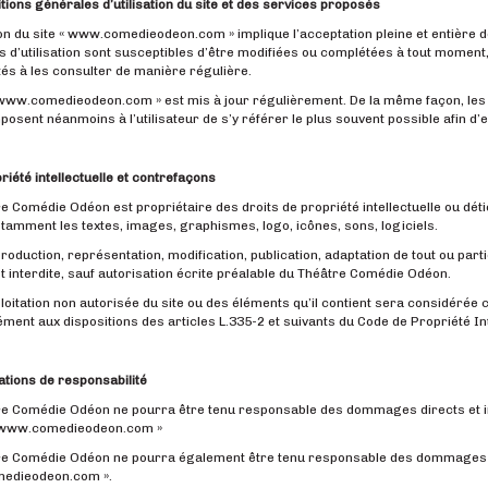
itions générales d’utilisation du site et des services proposés
tion du site « www.comedieodeon.com » implique l’acceptation pleine et entière d
s d’utilisation sont susceptibles d’être modifiées ou complétées à tout moment
tés à les consulter de manière régulière.
 www.comedieodeon.com » est mis à jour régulièrement. De la même façon, les 
mposent néanmoins à l’utilisateur de s’y référer le plus souvent possible afin 
priété intellectuelle et contrefaçons
e Comédie Odéon est propriétaire des droits de propriété intellectuelle ou dét
notamment les textes, images, graphismes, logo, icônes, sons, logiciels.
roduction, représentation, modification, publication, adaptation de tout ou part
est interdite, sauf autorisation écrite préalable du Théâtre Comédie Odéon.
loitation non autorisée du site ou des éléments qu’il contient sera considérée
ent aux dispositions des articles L.335-2 et suivants du Code de Propriété Int
tations de responsabilité
e Comédie Odéon ne pourra être tenu responsable des dommages directs et indi
« www.comedieodeon.com »
e Comédie Odéon ne pourra également être tenu responsable des dommages indir
edieodeon.com ».