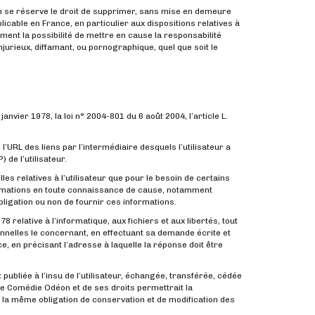
on se réserve le droit de supprimer, sans mise en demeure
icable en France, en particulier aux dispositions relatives à
nt la possibilité de mettre en cause la responsabilité
jurieux, diffamant, ou pornographique, quel que soit le
vier 1978, la loi n° 2004-801 du 6 août 2004, l’article L.
l’URL des liens par l’intermédiaire desquels l’utilisateur a
 de l’utilisateur.
s relatives à l’utilisateur que pour le besoin de certains
formations en toute connaissance de cause, notamment
’obligation ou non de fournir ces informations.
 relative à l’informatique, aux fichiers et aux libertés, tout
sonnelles le concernant, en effectuant sa demande écrite et
e, en précisant l’adresse à laquelle la réponse doit être
ubliée à l’insu de l’utilisateur, échangée, transférée, cédée
e Comédie Odéon et de ses droits permettrait la
e la même obligation de conservation et de modification des