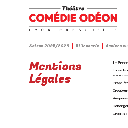
Saison 2025/2026
Billetterie
Actions c
Mentions
I – Prése
En vertu 
Légales
www.comed
Propriéta
Créateur
Responsa
Hébergeur
Crédits p