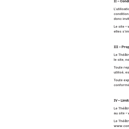
II – Cond
L’utilisa
condition
donc invi
Le site «
elles s’i
III – Pro
Le Théâtr
le site, 
Toute rep
utilisé, 
Toute exp
conformém
IV – Limi
Le Théâtr
au site 
Le Théâtr
www.com