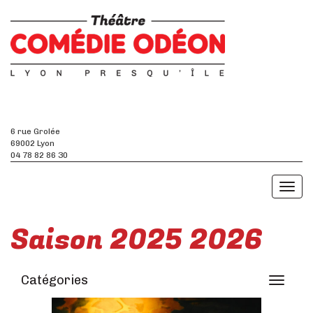
6 rue Grolée
69002 Lyon
04 78 82 86 30
Toggl
naviga
Saison 2025 2026
Catégories
Toggle
navigati