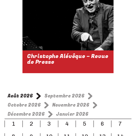
Réserver
Christophe Alévêque – Revue
de Presse
2026-2027
05 JUIN 2027
Août 2026
Septembre 2026
À 17H
Octobre 2026
Novembre 2026
Décembre 2026
Janvier 2026
1
2
3
4
5
6
7
Réserver