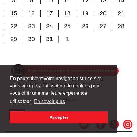
8
9
10
11
12
13
14
15
16
17
18
19
20
21
22
23
24
25
26
27
28
29
30
31
1
Inscrivez-vous à notre newsletter
En poursuivant votre navigation sur ce site,
Mentions Légales
vous acceptez l'utilisation de cookies pour
Crédits
vous offrir une meilleure expérience
Espace pro
utilisateur.
En savoir plus
Accepter