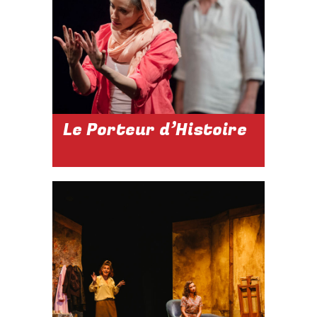
Réserver
Le Porteur d’Histoire
2026-2027
DU 04 NOV.
2026 AU 02
JAN. 2027
À 19H
Réserver