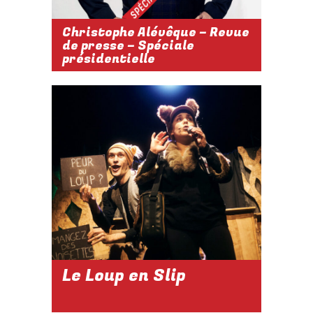
Christophe Alévêque – Revue
de presse – Spéciale
présidentielle
2026-2027
10 AVRIL 2027
À 17H
Réserver
Le Loup en Slip