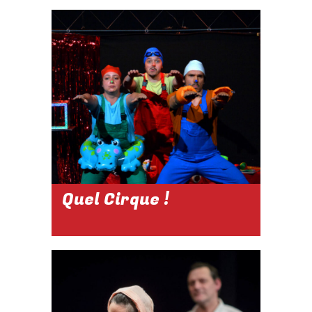
2026-2027
09 OCTOBRE
2026
À 21H
Réserver
Quel Cirque !
2026-2027
DU 19 AU 31
OCTOBRE 2026
À 15H