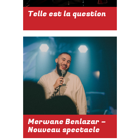
Telle est la question
2026-2027
LES SAM. 17H /
DU 03 OCT. AU
28 NOV.
Réserver
Merwane Benlazar –
Nouveau spectacle