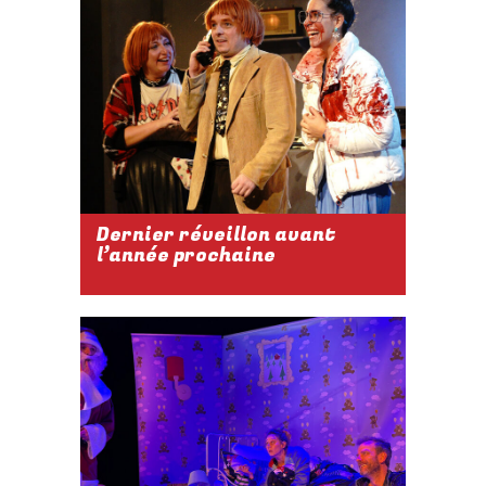
NOV. 2026
À 21H
Réserver
Dernier réveillon avant
l’année prochaine
2026-2027
DU 02 DÉC.
2026 AU 02
JAN. 2027
À 21H