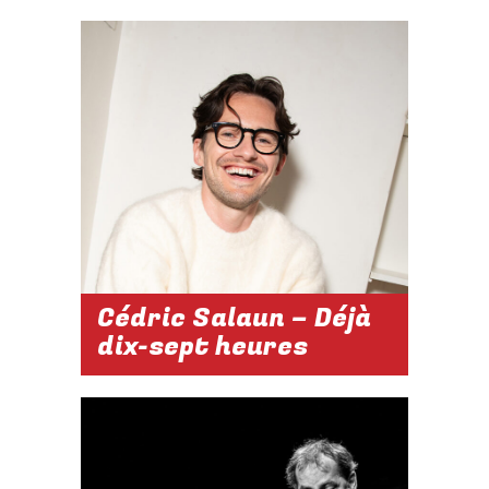
2026-2027
DU 12 AU 24
AVRIL 2027
À 15H
Réserver
Cédric Salaun – Déjà
dix-sept heures
2026-2027
21 MAI 2027 À
20H