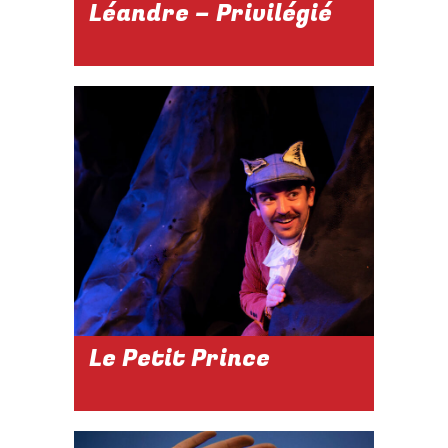
Léandre – Privilégié
2026-2027
15 JANVIER
2027
À 21H
Réserver
Le Petit Prince
2026-2027