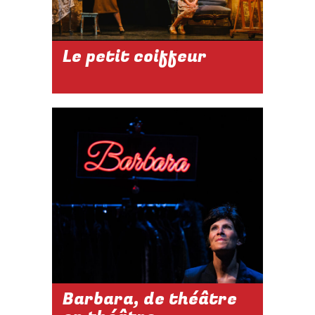
Le petit coiffeur
2026-2027
LES DIM. À 17H
DU 08 NOV. AU
03 JAN.
Réserver
Barbara, de théâtre