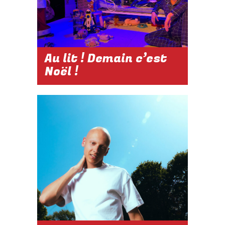
Réserver
Au lit ! Demain c’est
Noël !
2026-2027
DU 21 DÉC.
2026 AU 02
JAN. 2027
À 15H
Réserver