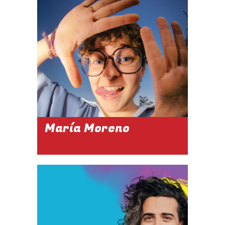
DU 15 AU 27
FÉVRIER 2027
À 15H
Réserver
María Moreno
2026-2027
12 ET 13 MARS
2027
À 21H