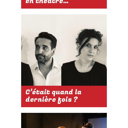
en théâtre…
2026-2027
DU 18 AU 28
NOV. 2026
À 21H
Réserver
C’était quand la
dernière fois ?
2026-2027
DU 04 AU 14