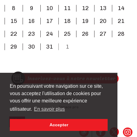
8
9
10
11
12
13
14
15
16
17
18
19
20
21
22
23
24
25
26
27
28
29
30
31
1
Inscrivez-vous à notre newsletter
En poursuivant votre navigation sur ce site,
Mentions Légales
vous acceptez l'utilisation de cookies pour
Crédits
vous offrir une meilleure expérience
Espace pro
utilisateur.
En savoir plus
Accepter