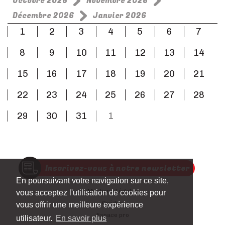
Octobre 2026
Novembre 2026
Décembre 2026
Janvier 2026
1
2
3
4
5
6
7
8
9
10
11
12
13
14
15
16
17
18
19
20
21
22
23
24
25
26
27
28
29
30
31
1
Inscrivez-vous à notre newsletter
En poursuivant votre navigation sur ce site,
Mentions Légales
vous acceptez l'utilisation de cookies pour
Crédits
vous offrir une meilleure expérience
Espace pro
utilisateur.
En savoir plus