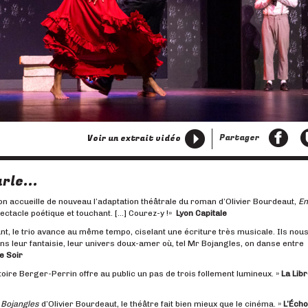
ivant
Partager
Voir un extrait vidéo
rle...
 accueille de nouveau l’adaptation théâtrale du roman d’Olivier Bourdeaut,
En
pectacle poétique et touchant. […] Courez-y !
»
Lyon Capitale
tant, le trio avance au même tempo, ciselant une écriture très musicale. Ils nou
 leur fantaisie, leur univers doux­-amer où, tel Mr Bojangles, on danse entre
e Soir
toire Berger-Perrin offre au public un pas de trois follement lumineux. »
La Libr
 Bojangles
d’Olivier Bourdeaut, le théâtre fait bien mieux que le cinéma. »
L’Écho