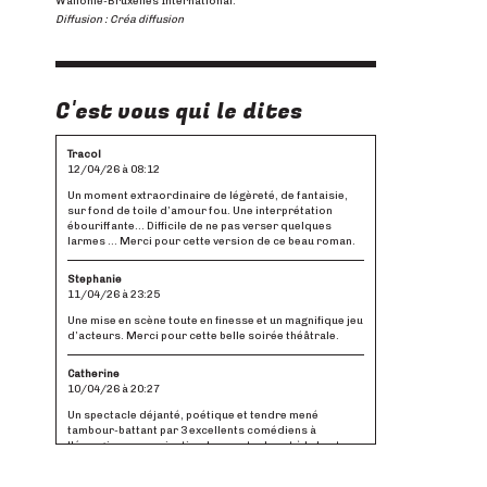
Wallonie-Bruxelles International.
Diffusion : Créa diffusion
C'est vous qui le dites
Tracol
12/04/26 à 08:12
Un moment extraordinaire de légèreté, de fantaisie,
sur fond de toile d’amour fou. Une interprétation
ébouriffante… Difficile de ne pas verser quelques
larmes … Merci pour cette version de ce beau roman.
Stephanie
11/04/26 à 23:25
Une mise en scène toute en finesse et un magnifique jeu
d’acteurs. Merci pour cette belle soirée théâtrale.
Catherine
10/04/26 à 20:27
Un spectacle déjanté, poétique et tendre mené
tambour-battant par 3 excellents comédiens à
l'énergie communicative. Le spectacle est à la hauteur
du roman !