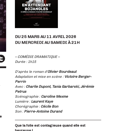
DU 25 MARS AU 11 AVRIL 2026
DU MERCREDI AU SAMEDI À 21H
– COMÉDIE DRAMATIQUE –
Durée : 1h15
D'après le roman d'
Olivier Bourdeaut
Adaptation et mise en scène :
Victoire Berger-
Perrin
Avec :
Charlie Dupont, Tania Garbarski, Jérémie
Petrus
Scénographie :
Caroline Mexme
s
Lumière :
Laurent Kaye
Chorégraphie :
Cécile Bon
Son :
Pierre-Antoine Durand
e
Que la folie est contagieuse quand elle est
heureuse !