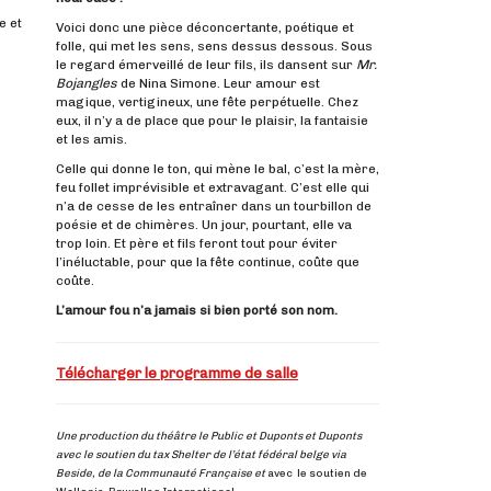
e et
Voici donc une pièce déconcertante, poétique et
folle, qui met les sens, sens dessus dessous. Sous
le regard émerveillé de leur fils, ils dansent sur
Mr.
Bojangles
de Nina Simone. Leur amour est
magique, vertigineux, une fête perpétuelle. Chez
eux, il n’y a de place que pour le plaisir, la fantaisie
et les amis.
Celle qui donne le ton, qui mène le bal, c’est la mère,
feu follet imprévisible et extravagant. C’est elle qui
n’a de cesse de les entraîner dans un tourbillon de
poésie et de chimères. Un jour, pourtant, elle va
trop loin. Et père et fils feront tout pour éviter
l’inéluctable, pour que la fête continue, coûte que
coûte.
L’amour fou n’a jamais si bien porté son nom.
Télécharger le programme de salle
Une production du théâtre le Public et Duponts et Duponts
avec le soutien du tax Shelter de l’état fédéral belge via
Beside, de la Communauté Française et
avec le soutien de