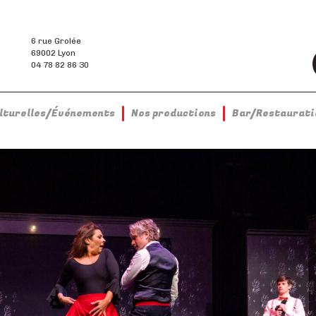
6 rue Grolée
69002 Lyon
04 78 82 86 30
ulturelles/Événements
Nos productions
Bar/Restaurati