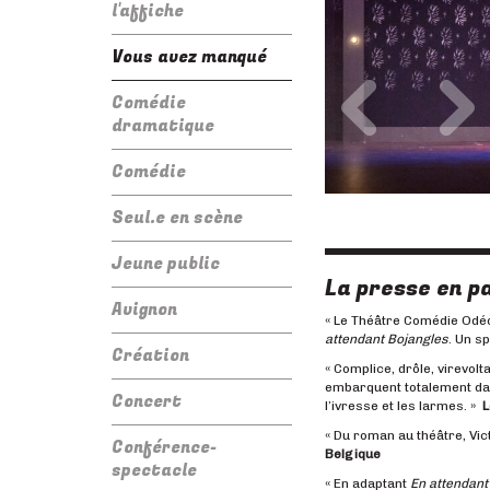
l'affiche
Vous avez manqué
Précédent
Su
Comédie
dramatique
Comédie
Seul.e en scène
Jeune public
La presse en pa
Avignon
«
Le Théâtre Comédie Odéon
attendant Bojangles
. Un s
Création
« Complice, drôle, virevol
embarquent totalement dans
Concert
l’ivresse et les larmes. »
L
« Du roman au théâtre, Vic
Conférence-
Belgique
spectacle
« En adaptant
En attendant