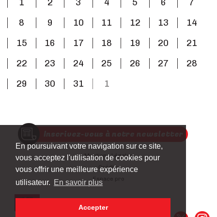
1
2
3
4
5
6
7
8
9
10
11
12
13
14
15
16
17
18
19
20
21
22
23
24
25
26
27
28
29
30
31
1
Inscrivez-vous à notre newsletter
En poursuivant votre navigation sur ce site,
Mentions Légales
vous acceptez l'utilisation de cookies pour
Crédits
vous offrir une meilleure expérience
Espace pro
utilisateur.
En savoir plus
Accepter