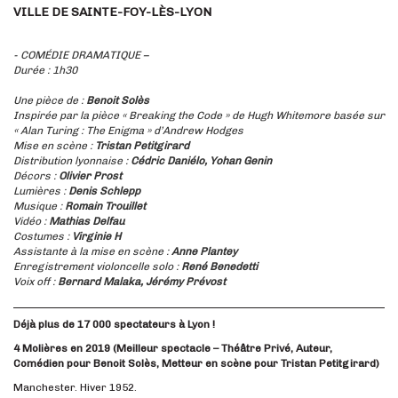
VILLE DE SAINTE-FOY-LÈS-LYON
- COMÉDIE DRAMATIQUE –
Durée : 1h30
Une pièce de :
Benoit Solès
Inspirée par la pièce « Breaking the Code » de Hugh Whitemore basée sur
« Alan Turing : The Enigma » d’Andrew Hodges
Mise en scène :
Tristan Petitgirard
Distribution lyonnaise :
Cédric Daniélo, Yohan Genin
Décors :
Olivier Prost
Lumières :
Denis Schlepp
Musique :
Romain Trouillet
Vidéo :
Mathias Delfau
Costumes :
Virginie H
Assistante à la mise en scène :
Anne Plantey
Enregistrement violoncelle solo :
René Benedetti
Voix off :
Bernard Malaka, Jérémy Prévost
Déjà plus de 17 000 spectateurs à Lyon !
4 Molières en 2019 (Meilleur spectacle – Théâtre Privé, Auteur,
Comédien pour Benoit Solès, Metteur en scène pour Tristan Petitgirard)
Manchester. Hiver 1952.