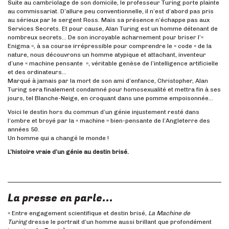
Suite au cambriolage de son domicile, le professeur Turing porte plainte
au commissariat. D’allure peu conventionnelle, il n’est d’abord pas pris
au sérieux par le sergent Ross. Mais sa présence n’échappe pas aux
Services Secrets. Et pour cause, Alan Turing est un homme détenant de
nombreux secrets… De son incroyable acharnement pour briser l’«
Enigma », à sa course irrépressible pour comprendre le « code » de la
nature, nous découvrons un homme atypique et attachant, inventeur
d’une « machine pensante », véritable genèse de l’intelligence artificielle
et des ordinateurs…
Marqué à jamais par la mort de son ami d’enfance, Christopher, Alan
Turing sera finalement condamné pour homosexualité et mettra fin à ses
jours, tel Blanche-Neige, en croquant dans une pomme empoisonnée…
Voici le destin hors du commun d’un génie injustement resté dans
l’ombre et broyé par la « machine » bien-pensante de l’Angleterre des
années 50.
Un homme qui a changé le monde !
L’histoire vraie d’un génie au destin brisé.
La presse en parle...
« Entre engagement scientifique et destin brisé,
La Machine de
Turing
dresse le portrait d’un homme aussi brillant que profondément