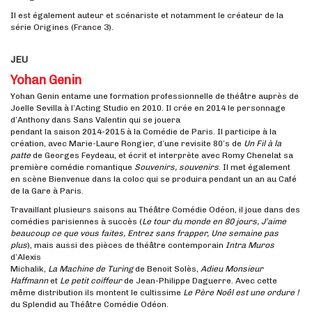
Il est également auteur et scénariste et notamment le créateur de la
série Origines (France 3).
JEU
Yohan Genin
Yohan Genin entame une formation professionnelle de théâtre auprès de
Joelle Sevilla à l’Acting Studio en 2010. Il crée en 2014 le personnage
d’Anthony dans Sans Valentin qui se jouera
pendant la saison 2014-2015 à la Comédie de Paris. Il participe à la
création, avec Marie-Laure Rongier, d’une revisite 80’s de
Un Fil à la
patte
de Georges Feydeau, et écrit et interprète avec Romy Chenelat sa
première comédie romantique
Souvenirs, souvenirs
. Il met également
en scène Bienvenue dans la coloc qui se produira pendant un an au Café
de la Gare à Paris.
Travaillant plusieurs saisons au Théâtre Comédie Odéon, il joue dans des
comédies parisiennes à succès (
Le tour du monde en 80 jours, J’aime
beaucoup ce que vous faites, Entrez sans frapper, Une semaine pas
plus
), mais aussi des pièces de théâtre contemporain
Intra Muros
d’Alexis
Michalik,
La Machine de Turing
de Benoit Solès,
Adieu Monsieur
Haffmann
et
Le petit coiffeur
de Jean-Philippe Daguerre. Avec cette
même distribution ils montent le cultissime
Le Père Noêl est une ordure !
du Splendid au Théâtre Comédie Odéon.