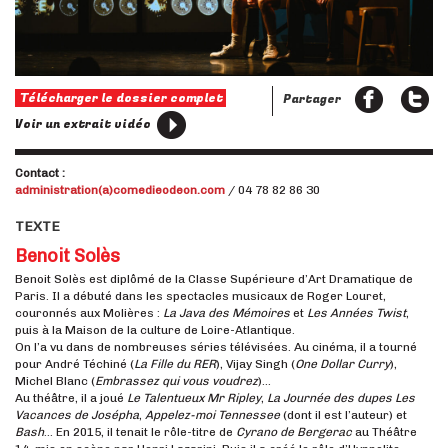
Télécharger le dossier complet
Partager
Voir un extrait vidéo
Contact :
administration(a)comedieodeon.com
/ 04 78 82 86 30
TEXTE
Benoit Solès
Benoit Solès est diplômé de la Classe Supérieure d’Art Dramatique de
Paris. Il a débuté dans les spectacles musicaux de Roger Louret,
couronnés aux Molières :
La Java des Mémoires
et
Les Années Twist
,
puis à la Maison de la culture de Loire-Atlantique.
On l’a vu dans de nombreuses séries télévisées. Au cinéma, il a tourné
pour André Téchiné (
La Fille du RER
), Vijay Singh (
One Dollar Curry
),
Michel Blanc (
Embrassez qui vous voudrez
)…
Au théâtre, il a joué
Le Talentueux Mr Ripley
,
La Journée des dupes Les
Vacances de Josépha
,
Appelez-moi Tennessee
(dont il est l’auteur) et
Bash
… En 2015, il tenait le rôle-titre de
Cyrano de Bergerac
au Théâtre