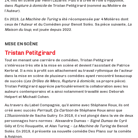
14, mis en scène par Henri Lazarini. Puis il a créé le rôle d’Hyppolite,
dans
Rupture à domicile
de Tristan Petitgirard (nommé au Molière de
l’Auteur).
En 2019,
La Machine de Turing
a été récompensée par 4 Molières dont
ceux de l’Auteur et du Comédien pour Benoit Solès. Sa pièce suivante,
La
Maison du loup
, est jouée depuis 2022.
MISE EN SCÈNE
Tristan Petitgirard
Tout en menant une carrière de comédien, Tristan Petitgirard
s’intéresse très vite à la mise en scène et devient l’assistant de Patrice
Kerbrat. Il a mis à profit son attachement au travail rythmique de l’acteur
dans la mise en scène de plusieurs comédies ayant rencontré beaucoup
de succès (
Les Drôles de Mecs, Rupture à domicile
, sa propre pièce).
Tristan Petitgirard apprécie particulièrement la collaboration avec les
auteurs contemporains et a ainsi notamment travaillé avec Deborah
Helpert et Michaël Cohen.
Au travers du Label Compagnie, qu’il anime avec Stéphane Roux, ils ont
créé avec succès
Perrault, Ça Cartoon
de Stéphane Roux ainsi que
L’Illusionniste
de Sacha Guitry. En 2018, il s’est plongé dans la vie de deux
personnages hors normes : Alexandre Dumas –
Signé Dumas
de Cyril
Gély et Eric Rouquette, et Alan Turing –
La Machine de Turing
de Benoit
Solès. En 2019, il présente sa nouvelle comédie Des Plans sur la comète
à Avignon.