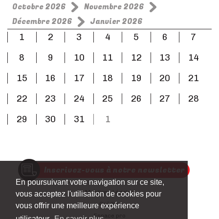
Octobre 2026
Novembre 2026
Décembre 2026
Janvier 2026
1
2
3
4
5
6
7
8
9
10
11
12
13
14
15
16
17
18
19
20
21
22
23
24
25
26
27
28
29
30
31
1
Inscrivez-vous à notre newsletter
En poursuivant votre navigation sur ce site,
Mentions Légales
vous acceptez l'utilisation de cookies pour
Crédits
vous offrir une meilleure expérience
Espace pro
utilisateur.
En savoir plus