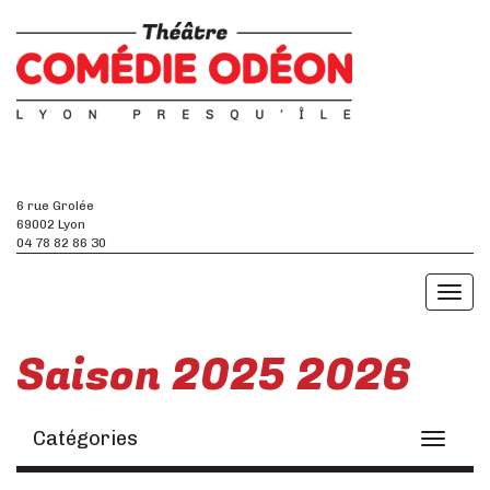
6 rue Grolée
69002 Lyon
04 78 82 86 30
Toggl
naviga
Saison 2025 2026
Catégories
Toggle
navigati