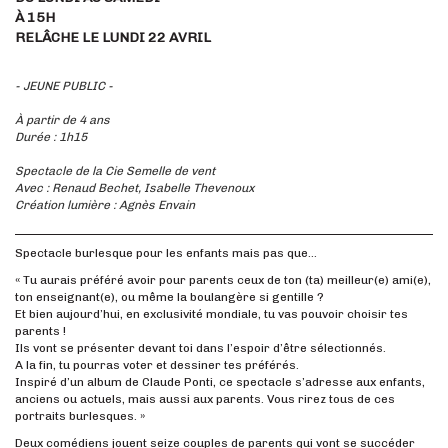
À 15H
RELÂCHE LE LUNDI 22 AVRIL
- JEUNE PUBLIC -
À partir de 4 ans
Durée : 1h15
Spectacle de la Cie Semelle de vent
Avec : Renaud Bechet, Isabelle Thevenoux
Création lumière : Agnès Envain
Spectacle burlesque pour les enfants mais pas que…
« Tu aurais préféré avoir pour parents ceux de ton (ta) meilleur(e) ami(e),
ton enseignant(e), ou même la boulangère si gentille ?
Et bien aujourd’hui, en exclusivité mondiale, tu vas pouvoir choisir tes
parents !
Ils vont se présenter devant toi dans l’espoir d’être sélectionnés.
A la fin, tu pourras voter et dessiner tes préférés.
Inspiré d’un album de Claude Ponti, ce spectacle s’adresse aux enfants,
anciens ou actuels, mais aussi aux parents. Vous rirez tous de ces
portraits burlesques. »
Deux comédiens jouent seize couples de parents qui vont se succéder