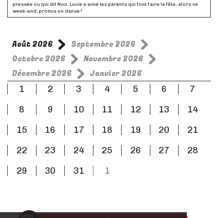
pressée ou qui dit Non. Lucie a aimé les parents qui font faire la fête, alors ce
week-end, promis on danse !
VIAL
16/04/19 à 09:04
Août 2026
Septembre 2026
Nous sommes déçus par le spectacle car les personnages ne sont pas assez
typés pour différencier chaque catégorie de parents. L'accompagnement
Octobre 2026
Novembre 2026
musical n'est pas assez important , il y a beaucoup trop de cris et le vocabulaire
est pauvre.
Décembre 2026
Janvier 2026
Odeon
1
2
3
4
5
6
7
26/03/19 à 10:31
Bonjour, vous pouvez voir directement avec la billetterie tous les jours à partir
8
9
10
11
12
13
14
de 14h au 04 78 82 86 30. Bien à vous,
d'Hennezel Lola
15
16
17
18
19
20
21
25/03/19 à 18:35
Bonjour, Je souhaiterais obtenir un devis et savoir s'il est possible de réserver
22
23
24
25
26
27
28
une séance pour le spectacle "Viens choisir tes parents". Nous souhaiterions
venir soit le mardi 16 avril soit le jeudi 18 avril. Nous serions un groupe de 40
enfants et 4 accompagnateurs. Merci Cordialement
29
30
31
1