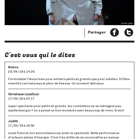
Partager
C'est vous qui le dites
Nobou
25/04/19 à 14:26
Formidable !! Aussi bien pour enfants petits et grands que pour adultes. Drôles
inventifs caricaturaux et plein de finesse. Un moment délicieux
Christiane Lissillour
17/04/19 à 20:17
super spectacle pour petits et grands. les comédiens ne se ménagent pas.
quelle énergie.!! on a passé un bon moments avec beaucoup de rires. bravo!
Judith
17/04/19 à 16:52
Lucie 5 ans et moi avons beaucoup aimé ce spectacle. Belle performance
d'acteurs pleine d'énergie. C'est très drôle de se reconnaître en maman