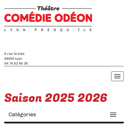
6 rue Grolée
69002 Lyon
04 78 82 86 30
Toggl
naviga
Saison 2025 2026
Catégories
Toggle
navigati