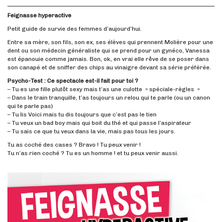
Feignasse hyperactive
Petit guide de survie des femmes d’aujourd’hui.
Entre sa mère, son fils, son ex, ses élèves qui prennent Molière pour une
dent ou son médecin généraliste qui se prend pour un gynéco, Vanessa
est épanouie comme jamais. Bon, ok, en vrai elle rêve de se poser dans
son canapé et de sniffer des chips au vinaigre devant sa série préférée.
Psycho-Test : Ce spectacle est-il fait pour toi ?
– Tu es une fille plutôt sexy mais t’as une culotte » spéciale-règles »
– Dans le train tranquille, t’as toujours un relou qui te parle (ou un canon
qui te parle pas)
– Tu lis Voici mais tu dis toujours que c’est pas le tien
– Tu veux un bad boy mais qui boit du thé et qui passe l’aspirateur
– Tu sais ce que tu veux dans la vie, mais pas tous les jours.
Tu as coché des cases ? Bravo ! Tu peux venir !
Tu n’as rien coché ? Tu es un homme ! et tu peux venir aussi.