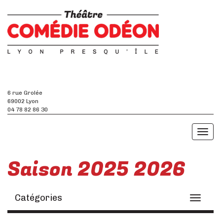
6 rue Grolée
69002 Lyon
04 78 82 86 30
Toggl
naviga
Saison 2025 2026
Catégories
Toggle
navigati