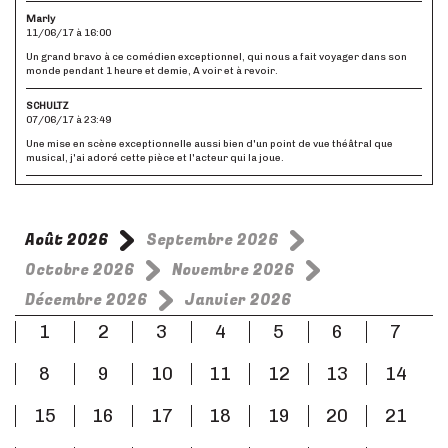
Marly
11/06/17 à 16:00
Un grand bravo à ce comédien exceptionnel, qui nous a fait voyager dans son
monde pendant 1 heure et demie, A voir et à revoir.
SCHULTZ
07/06/17 à 23:49
Une mise en scène exceptionnelle aussi bien d'un point de vue théâtral que
musical, j'ai adoré cette pièce et l'acteur qui la joue.
Août 2026
Septembre 2026
Octobre 2026
Novembre 2026
Décembre 2026
Janvier 2026
1
2
3
4
5
6
7
8
9
10
11
12
13
14
15
16
17
18
19
20
21