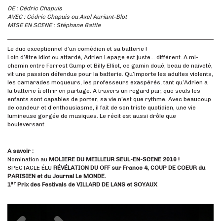
DE : Cédric Chapuis
AVEC : Cédric Chapuis ou Axel Auriant-Blot
MISE EN SCENE : Stéphane Battle
Le duo exceptionnel d’un comédien et sa batterie !
Loin d’être idiot ou attardé, Adrien Lepage est juste… différent. A mi-
chemin entre Forrest Gump et Billy Elliot, ce gamin doué, beau de naïveté,
vit une passion défendue pour la batterie. Qu’importe les adultes violents,
les camarades moqueurs, les professeurs exaspérés, tant qu’Adrien a
la batterie à offrir en partage. A travers un regard pur, que seuls les
enfants sont capables de porter, sa vie n’est que rythme, Avec beaucoup
de candeur et d’enthousiasme, il fait de son triste quotidien, une vie
lumineuse gorgée de musiques. Le récit est aussi drôle que
bouleversant.
A savoir :
Nomination au
MOLIERE DU MEILLEUR SEUL-EN-SCENE 2016 !
SPECTACLE ÉLU
RÉVÉLATION DU OFF
sur France 4, COUP DE COEUR du
PARISIEN et du Journal Le MONDE.
er
1
Prix des Festivals de VILLARD DE LANS et SOYAUX
Précédent
Suivant