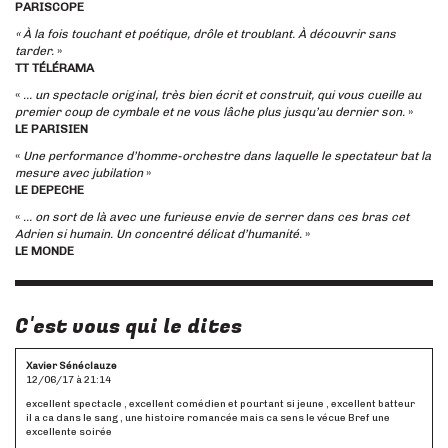
PARISCOPE
« À la fois touchant et poétique, drôle et troublant. À découvrir sans
tarder.
»
TT TÉLÉRAMA
«
… un spectacle original, très bien écrit et construit, qui vous cueille au
premier coup de cymbale et ne vous lâche plus jusqu’au dernier son.
»
LE PARISIEN
«
Une performance d’homme-orchestre dans laquelle le spectateur bat la
mesure avec jubilation
»
LE DEPECHE
«
… on sort de là avec une furieuse envie de serrer dans ces bras cet
Adrien si humain. Un concentré délicat d’humanité.
»
LE MONDE
C'est vous qui le dites
Xavier Sénéclauze
12/06/17 à 21:14
excellent spectacle , excellent comédien et pourtant si jeune , excellent batteur
il a ca dans le sang , une histoire romancée mais ca sens le vécue Bref une
excellente soirée