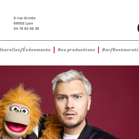
6 rue Grolée
69002 Lyon
04 78 82 86 30
ulturelles/Événements
Nos productions
Bar/Restaurati