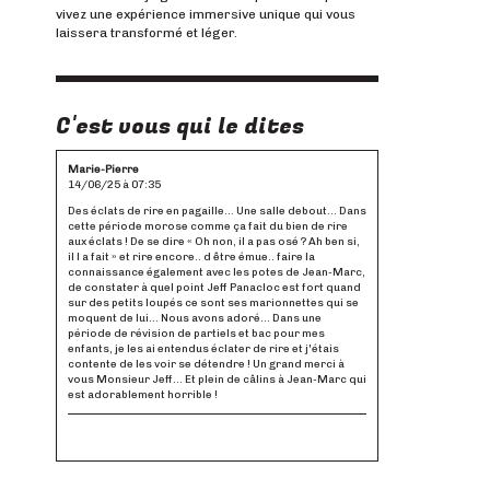
vivez une expérience immersive unique qui vous
laissera transformé et léger.
C'est vous qui le dites
Marie-Pierre
14/06/25 à 07:35
Des éclats de rire en pagaille... Une salle debout... Dans
cette période morose comme ça fait du bien de rire
aux éclats ! De se dire « Oh non, il a pas osé ? Ah ben si,
il l a fait » et rire encore.. d être émue.. faire la
connaissance également avec les potes de Jean-Marc,
de constater à quel point Jeff Panacloc est fort quand
sur des petits loupés ce sont ses marionnettes qui se
moquent de lui... Nous avons adoré... Dans une
période de révision de partiels et bac pour mes
enfants, je les ai entendus éclater de rire et j'étais
contente de les voir se détendre ! Un grand merci à
vous Monsieur Jeff... Et plein de câlins à Jean-Marc qui
est adorablement horrible !