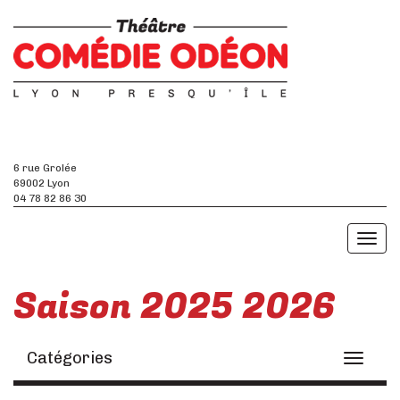
6 rue Grolée
69002 Lyon
04 78 82 86 30
Toggl
naviga
Saison 2025 2026
Catégories
Toggle
navigati