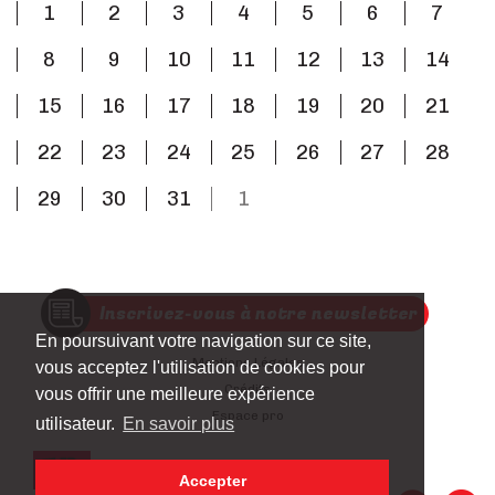
1
2
3
4
5
6
7
8
9
10
11
12
13
14
15
16
17
18
19
20
21
22
23
24
25
26
27
28
29
30
31
1
Inscrivez-vous à notre newsletter
En poursuivant votre navigation sur ce site,
Mentions Légales
vous acceptez l'utilisation de cookies pour
Crédits
vous offrir une meilleure expérience
Espace pro
utilisateur.
En savoir plus
Accepter