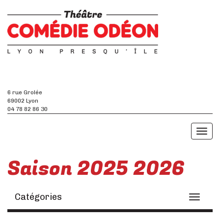
6 rue Grolée
69002 Lyon
04 78 82 86 30
Toggl
naviga
Saison 2025 2026
Catégories
Toggle
navigati