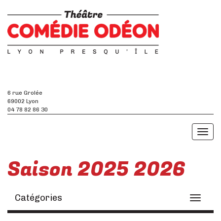
6 rue Grolée
69002 Lyon
04 78 82 86 30
Toggl
naviga
Saison 2025 2026
Catégories
Toggle
navigati