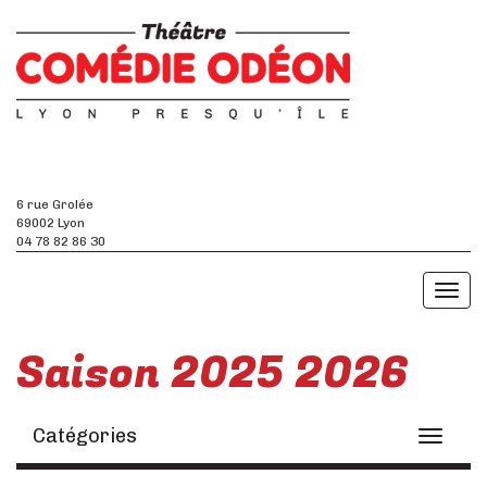
6 rue Grolée
69002 Lyon
04 78 82 86 30
Toggl
naviga
Saison 2025 2026
Catégories
Toggle
navigati