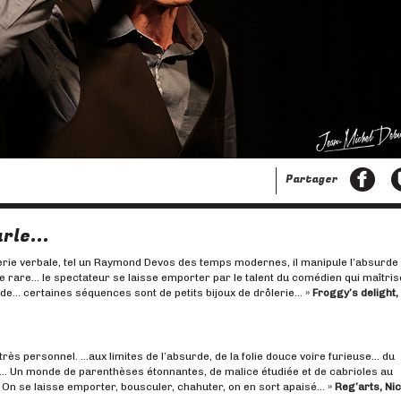
ivant
Partager
rle...
uerie verbale, tel un Raymond Devos des temps modernes, il manipule l’absurde 
e rare… le spectateur se laisse emporter par le talent du comédien qui maîtris
e… certaines séquences sont de petits bijoux de drôlerie… »
Froggy’s delight,
très personnel. …aux limites de l’absurde, de la folie douce voire furieuse… du
re… Un monde de parenthèses étonnantes, de malice étudiée et de cabrioles au
n se laisse emporter, bousculer, chahuter, on en sort apaisé… »
Reg’arts, Nic