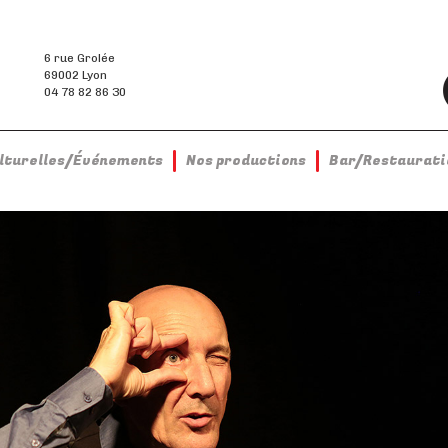
6 rue Grolée
69002 Lyon
04 78 82 86 30
ulturelles/Événements
Nos productions
Bar/Restaurati