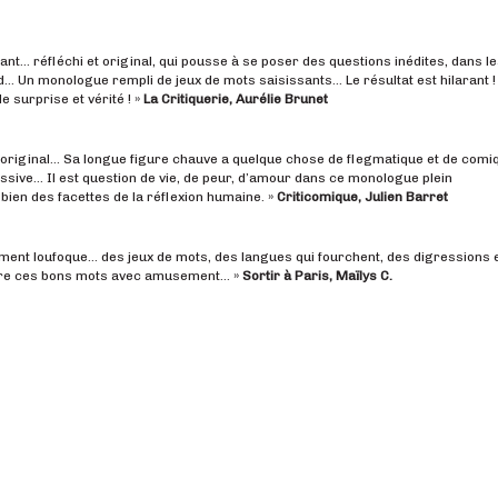
lant… réfléchi et original, qui pousse à se poser des questions inédites, dans l
… Un monologue rempli de jeux de mots saisissants… Le résultat est hilarant !
de surprise et vérité ! »
La Critiquerie, Aurélie Brunet
 original… Sa longue figure chauve a quelque chose de flegmatique et de comi
ssive… Il est question de vie, de peur, d’amour dans ce monologue plein
 bien des facettes de la réflexion humaine. »
Criticomique, Julien Barret
ent loufoque… des jeux de mots, des langues qui fourchent, des digressions 
ure ces bons mots avec amusement… »
Sortir à Paris, Maïlys C.