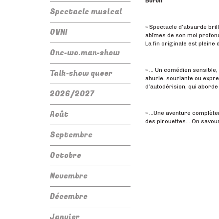
Boron
Spectacle musical
« Spectacle d’absurde bril
OVNI
abîmes de son moi profond
La fin originale est pleine 
One-wo.man-show
« … Un comédien sensible,
Talk-show queer
ahurie, souriante ou expre
d’autodérision, qui aborde
2026/2027
Août
« …Une aventure complètem
des pirouettes… On savo
Septembre
Octobre
Novembre
Décembre
Janvier