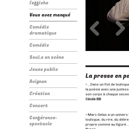
l'affiche
Vous avez manqué
Précédent
Su
Comédie
dramatique
Comédie
Seul.e en scène
Jeune public
La presse en pa
Avignon
« …Dans un flot de loufoq
la poésie avec une justess
Création
son corps à chaque second
Cécile BB
Concert
« Marc Gelas a un univers 
Conférence-
loufoque, du rire, du déli
spectacle
propre comme au figuré… O