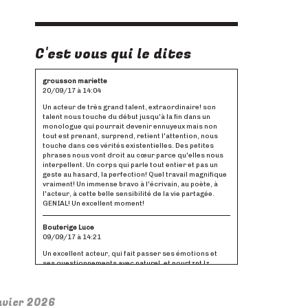
C'est vous qui le dites
grousson mariette
20/09/17 à 14:04
Un acteur de très grand talent, extraordinaire! son
talent nous touche du début jusqu'à la fin dans un
monologue qui pourrait devenir ennuyeux mais non
tout est prenant, surprend, retient l'attention, nous
touche dans ces vérités existentielles. Des petites
phrases nous vont droit au cœur parce qu'elles nous
interpellent. Un corps qui parle tout entier et pas un
geste au hasard, la perfection! Quel travail magnifique
vraiment! Un immense bravo à l'écrivain, au poète, à
l'acteur, à cette belle sensibilité de la vie partagée.
GENIAL! Un excellent moment!
Bouterige Luce
09/09/17 à 14:21
Un excellent acteur, qui fait passer ses émotions et
ses questionnements avec naturel, et pourtznt lz
distance nécessaire pour que l'absurde l'emporte.
très bon spectacle.
nvier 2026
Boucaud Frederic