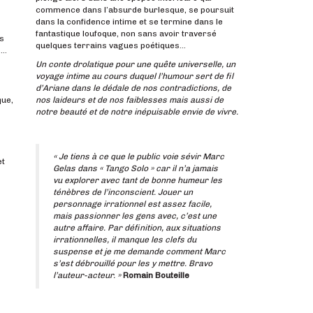
commence dans l’absurde burlesque, se poursuit
dans la confidence intime et se termine dans le
fantastique loufoque, non sans avoir traversé
es
quelques terrains vagues poétiques…
 …
Un conte drolatique pour une quête universelle, un
voyage intime au cours duquel l’humour sert de fil
d’Ariane dans le dédale de nos contradictions, de
nos laideurs et de nos faiblesses mais aussi de
que,
notre beauté et de notre inépuisable envie de vivre.
« Je tiens à ce que le public voie sévir Marc
et
Gelas dans « Tango Solo » car il n’a jamais
vu explorer avec tant de bonne humeur les
ténèbres de l’inconscient. Jouer un
personnage irrationnel est assez facile,
mais passionner les gens avec, c’est une
autre affaire. Par définition, aux situations
irrationnelles, il manque les clefs du
suspense et je me demande comment Marc
s’est débrouillé pour les y mettre. Bravo
l’auteur-acteur. »
Romain Bouteille