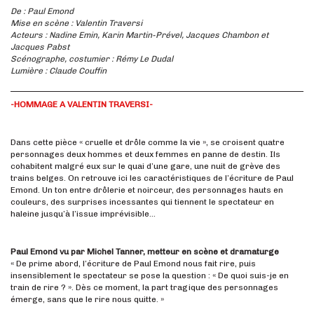
De : Paul Emond
Mise en scène : Valentin Traversi
Acteurs : Nadine Emin, Karin Martin-Prével, Jacques Chambon et
Jacques Pabst
Scénographe, costumier : Rémy Le Dudal
Lumière : Claude Couffin
-HOMMAGE A VALENTIN TRAVERSI-
Dans cette pièce « cruelle et drôle comme la vie », se croisent quatre
personnages deux hommes et deux femmes en panne de destin. Ils
cohabitent malgré eux sur le quai d’une gare, une nuit de grève des
trains belges. On retrouve ici les caractéristiques de l’écriture de Paul
Emond. Un ton entre drôlerie et noirceur, des personnages hauts en
couleurs, des surprises incessantes qui tiennent le spectateur en
haleine jusqu’à l’issue imprévisible…
Paul Emond vu par Michel Tanner, metteur en scène et dramaturge
« De prime abord, l’écriture de Paul Emond nous fait rire, puis
insensiblement le spectateur se pose la question : « De quoi suis-je en
train de rire ? ». Dès ce moment, la part tragique des personnages
émerge, sans que le rire nous quitte. »