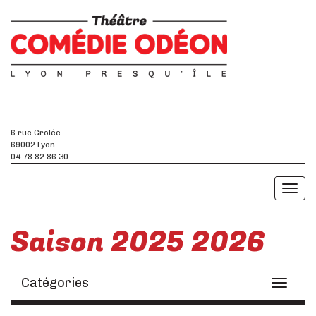
6 rue Grolée
69002 Lyon
04 78 82 86 30
Toggl
naviga
Saison 2025 2026
Catégories
Toggle
navigati