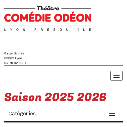
6 rue Grolée
69002 Lyon
04 78 82 86 30
Toggl
naviga
Saison 2025 2026
Catégories
Toggle
navigati