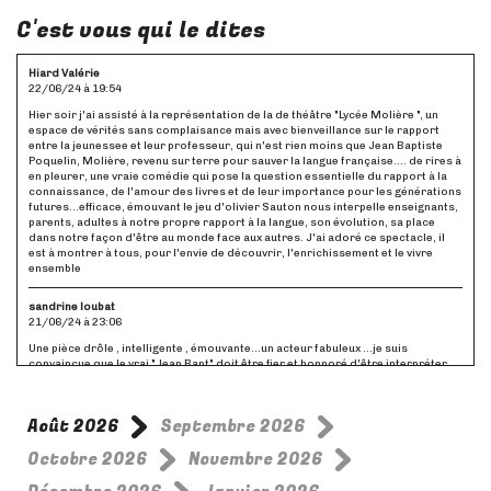
C'est vous qui le dites
Hiard Valérie
22/06/24 à 19:54
Hier soir j'ai assisté à la représentation de la de théâtre "Lycée Molière ", un
espace de vérités sans complaisance mais avec bienveillance sur le rapport
entre la jeunessee et leur professeur, qui n'est rien moins que Jean Baptiste
Poquelin, Molière, revenu sur terre pour sauver la langue française.... de rires à
en pleurer, une vraie comédie qui pose la question essentielle du rapport à la
connaissance, de l'amour des livres et de leur importance pour les générations
futures...efficace, émouvant le jeu d'olivier Sauton nous interpelle enseignants,
parents, adultes à notre propre rapport à la langue, son évolution, sa place
dans notre façon d'être au monde face aux autres. J'ai adoré ce spectacle, il
est à montrer à tous, pour l'envie de découvrir, l'enrichissement et le vivre
ensemble
sandrine loubat
21/06/24 à 23:06
Une pièce drôle , intelligente , émouvante...un acteur fabuleux ...je suis
convaincue que le vrai "Jean Bapt" doit être fier et honnoré d'être interpréter
par un si talentueux acteur... Ce soir une ado de 13 ans m accompagnait et vous
savez quoi ??? Wesh Wesh elle a surkiffé!!! Chapeau bas l'artiste et à le semaine
prochaine pour vous admirer dans lucchini et moi !
Août 2026
Septembre 2026
Christine
Octobre 2026
Novembre 2026
21/06/24 à 21:32
J’avais vu 2 fois Luchini et moi, pièce qui m’avait énormément plu, et j’ai