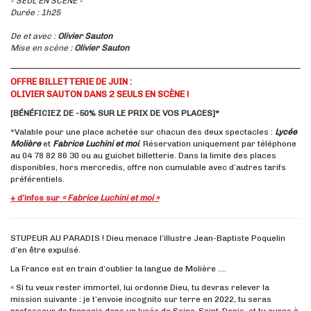
- SEUL EN SCÈNE -
Durée : 1h25
De et avec :
Olivier Sauton
Mise en scène :
Olivier Sauton
OFFRE BILLETTERIE DE JUIN :
OLIVIER SAUTON DANS 2 SEULS EN SCÈNE !
[BÉNÉFICIEZ DE -50% SUR LE PRIX DE VOS PLACES]*
*Valable pour une place achetée sur chacun des deux spectacles :
Lycée
Molière
et
Fabrice Luchini et moi
. Réservation uniquement par téléphone
au 04 78 82 86 30 ou au guichet billetterie. Dans la limite des places
disponibles, hors mercredis, offre non cumulable avec d’autres tarifs
préférentiels.
+ d’infos sur
« Fabrice Luchini et moi »
STUPEUR AU PARADIS ! Dieu menace l’illustre Jean-Baptiste Poquelin
d’en être expulsé.
La France est en train d’oublier la langue de Molière ….
« Si tu veux rester immortel, lui ordonne Dieu, tu devras relever la
mission suivante : je t’envoie incognito sur terre en 2022, tu seras
professeur de français dans un lycée de Seine-Saint-Denis, et tu auras à