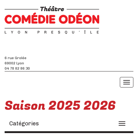
6 rue Grolée
69002 Lyon
04 78 82 86 30
Toggl
naviga
Saison 2025 2026
Catégories
Toggle
navigati