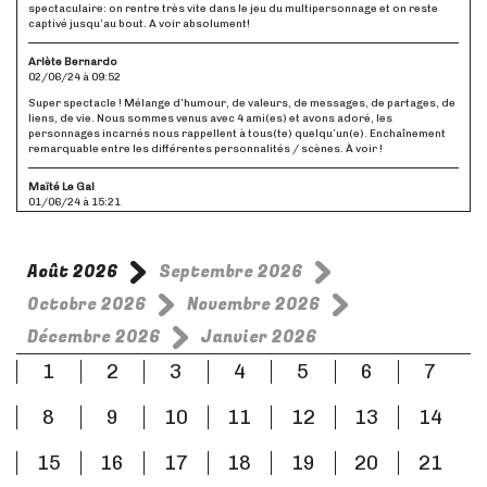
spectaculaire: on rentre très vite dans le jeu du multipersonnage et on reste
captivé jusqu’au bout. A voir absolument!
Arlète Bernardo
02/06/24 à 09:52
Super spectacle ! Mélange d’humour, de valeurs, de messages, de partages, de
liens, de vie. Nous sommes venus avec 4 ami(es) et avons adoré, les
personnages incarnés nous rappellent à tous(te) quelqu’un(e). Enchaînement
remarquable entre les différentes personnalités / scènes. À voir !
Maïté Le Gal
01/06/24 à 15:21
C’est brillant !!! Drôle sensible émouvant et si intense! Nicolas Devort nous
transporte grâce à son jeu de scène talentueux Quelle soirée merci mille fois!
Août 2026
Septembre 2026
Chanu
31/05/24 à 11:21
Octobre 2026
Novembre 2026
Spectacle très sensible, très juste, on sent le vécu. Des sujets difficiles sont
Décembre 2026
Janvier 2026
abordés de façon délicate, avec recul et humour. Bravo ! Je recommande.
1
2
3
4
5
6
7
Edwige JACQUET
30/05/24 à 15:25
8
9
10
11
12
13
14
Nous avions découvert à Avignon Nicolas Devort avec "dans la peau de Cyrano"
que nous avions adoré. Avec ce nouveau spectacle la magie est la même. Il
interprète plein de personnages avec cet immense talent de comédien. Nous ne
15
16
17
18
19
20
21
sommes jamais perdu dans les personnages et là en plus l'histoire nous prend
aux tripes. Quelle réussite, vraiment ce spectacle mérite d'être vu. Courez y.