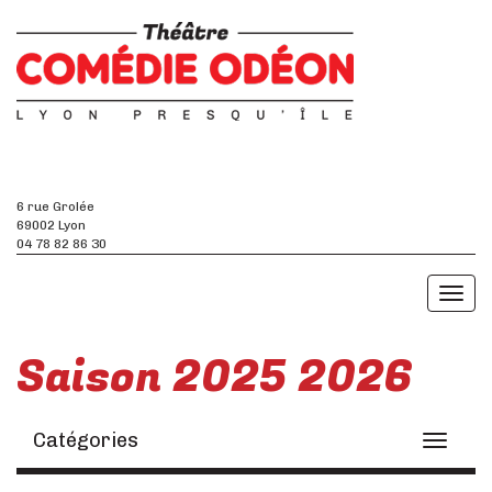
6 rue Grolée
69002 Lyon
04 78 82 86 30
Toggl
naviga
Saison 2025 2026
Catégories
Toggle
navigati