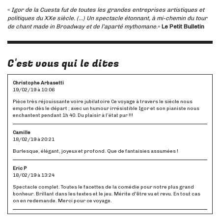
«
Igor de la Cuesta fut de toutes les grandes entreprises artistiques et
politiques du XXe siècle. (…) Un spectacle étonnant, à mi-chemin du tour
de chant made in Broadway et de l’aparté mythomane.
»
Le Petit Bulletin
C'est vous qui le dites
Christophe Arbasetti
19/02/19 à 10:06
Pièce très réjouissante voire jubilatoire Ce voyage à travers le siècle nous
emporte dès le départ ; avec un humour irrésistible Igor et son pianiste nous
enchantent pendant 1h 40. Du plaisir à l’état pur !!!
Camille
18/02/19 à 20:21
Burlesque, élégant, joyeux et profond. Que de fantaisies assumées !
Eric P
18/02/19 à 13:24
Spectacle complet. Toutes le facettes de la comédie pour notre plus grand
bonheur. Brillant dans les textes et le jeu. Mérite d'être vu et revu. En tout cas
on en redemande. Merci pour ce voyage.
Lacerre yvette