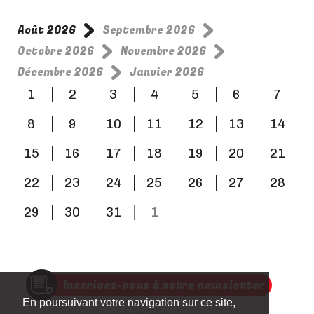
18/02/19 à 13:21
Merci pour cette belle soirée. Un grand bravo aux acteurs et au pianiste Nous
Août 2026
Septembre 2026
avons passé un excellent moment
Octobre 2026
Novembre 2026
Véronique V
12/02/19 à 22:08
Décembre 2026
Janvier 2026
Et encore un très bon spectacle à la comédie Odéon! C'est une incroyable
1
2
3
4
5
6
7
épopée dans laquelle nous sommes embarqués; spectacle plein de surprises...
Vraiment bien!
8
9
10
11
12
13
14
15
16
17
18
19
20
21
22
23
24
25
26
27
28
29
30
31
1
Inscrivez-vous à notre newsletter
En poursuivant votre navigation sur ce site,