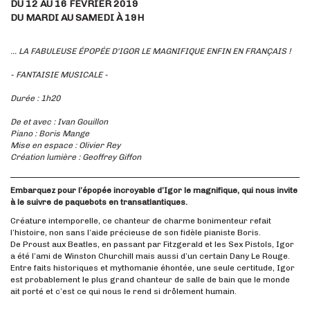
DU 12 AU 16 FÉVRIER 2019
DU MARDI AU SAMEDI À 19H
... LA FABULEUSE ÉPOPÉE D'IGOR LE MAGNIFIQUE ENFIN EN FRANÇAIS !
- FANTAISIE MUSICALE -
Durée : 1h20
De et avec : Ivan Gouillon
Piano : Boris Mange
Mise en espace : Olivier Rey
Création lumière : Geoffrey Giffon
Embarquez pour l’épopée incroyable d’Igor le magnifique, qui nous invite
à le suivre de paquebots en transatlantiques.
Créature intemporelle, ce chanteur de charme bonimenteur refait
l’histoire, non sans l’aide précieuse de son fidèle pianiste Boris.
De Proust aux Beatles, en passant par Fitzgerald et les Sex Pistols, Igor
a été l’ami de Winston Churchill mais aussi d’un certain Dany Le Rouge.
Entre faits historiques et mythomanie éhontée, une seule certitude, Igor
est probablement le plus grand chanteur de salle de bain que le monde
ait porté et c’est ce qui nous le rend si drôlement humain.