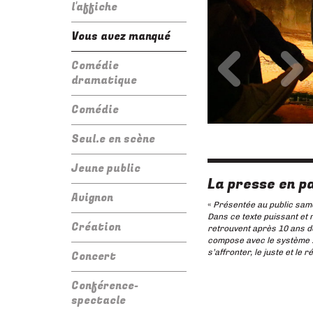
l'affiche
Vous avez manqué
Précédent
Su
Comédie
dramatique
Comédie
Seul.e en scène
Jeune public
La presse en pa
Avignon
«
Présentée au public samed
Dans ce texte puissant et 
Création
retrouvent après 10 ans de
compose avec le système :
s’affronter, le juste et le 
Concert
Conférence-
spectacle