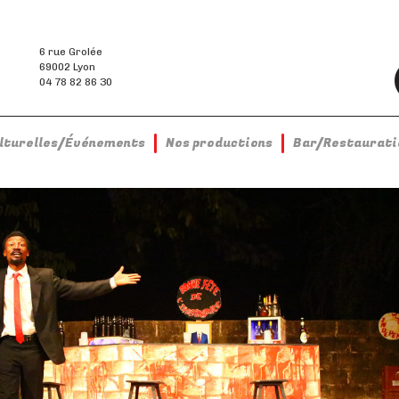
6 rue Grolée
69002 Lyon
04 78 82 86 30
ulturelles/Événements
Nos productions
Bar/Restaurati