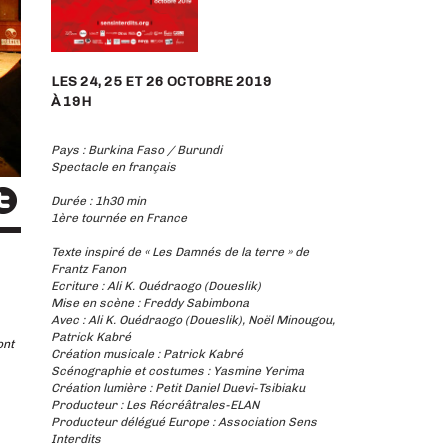
LES 24, 25 ET 26 OCTOBRE 2019
À 19H
Pays : Burkina Faso / Burundi
Spectacle en français
Durée : 1h30 min
1ère tournée en France
Texte inspiré de « Les Damnés de la terre » de
Frantz Fanon
Ecriture : Ali K. Ouédraogo (Doueslik)
Mise en scène : Freddy Sabimbona
Avec : Ali K. Ouédraogo (Doueslik), Noël Minougou,
Patrick Kabré
ont
Création musicale : Patrick Kabré
Scénographie et costumes : Yasmine Yerima
Création lumière : Petit Daniel Duevi-Tsibiaku
Producteur : Les Récréâtrales-ELAN
Producteur délégué Europe : Association Sens
Interdits