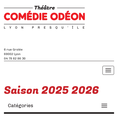
6 rue Grolée
69002 Lyon
04 78 82 86 30
Toggl
naviga
Saison 2025 2026
Catégories
Toggle
navigati