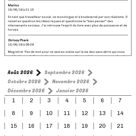
Marino
18/06/18 à 21:15
En tant que travailleur social, ce monologue m'a bouleversé par son réalisme. Il
remet en question les idées reçues et questionne le "bien penser" des
intervenants sociaux. J'ai retrouve l'esprit du livre avec plus de puissance et de
forces.
Chrissy Pharé
15/06/18 à 08:29
Magistral. Pas de mot pour ce seul en scène sur la vie des sans abris qui nous
met la claque de l'année. Lumière mise sur cette population qui nous confronte
chacun à nos réflexions existentielles, à nos manquements, aux questions
qu'on préfère éviter sur la société d'aujourd'hui. Lumière crue, violente, sans
filtre. A voir, à vivre, un moment suspendu dont vous ne sortirez pas le cœur
Août 2026
Septembre 2026
indemne.
Octobre 2026
Novembre 2026
Marie-Annick Depagneux
07/06/18 à 18:16
Décembre 2026
Janvier 2026
On ose à peine parler quand on sort de ce récit bouleversant dans ce lieu inédit
1
2
3
4
5
6
7
et si approprié. Tout sonne tellement juste et malheureusement si vrai. A voir et
peut-être à revoir.
8
9
10
11
12
13
14
15
16
17
18
19
20
21