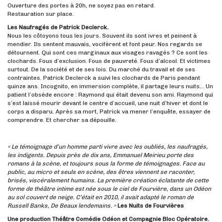
Ouverture des portes à 20h, ne soyez pas en retard.
Restauration sur place.
Les Naufragés de Patrick Declerck.
Nous les côtoyons tous les jours. Souvent ils sont ivres et peinent à
mendier. Ils sentent mauvais, vocifèrent et font peur. Nos regards se
détournent. Qui sont ces marginaux aux visages ravagés ? Ce sont les
clochards. Fous d’exclusion. Fous de pauvreté. Fous d’alcool. Et victimes
surtout. De la société et de ses lois. Du marché du travail et de ses
contraintes. Patrick Declerck a suivi les clochards de Paris pendant
quinze ans. Incognito, en immersion complète, il partage leurs nuits… Un
patient l’obsède encore : Raymond qui était devenu son ami. Raymond qui
s’est laissé mourir devant le centre d’accueil, une nuit d’hiver et dont le
corps a disparu. Après sa mort, Patrick va mener l’enquête, essayer de
comprendre. Et chercher sa dépouille.
« Le témoignage d’un homme parti vivre avec les oubliés, les naufragés,
les indigents. Depuis près de dix ans, Emmanuel Meirieu porte des
romans à la scène, et toujours sous la forme de témoignages. Face au
public, au micro et seuls en scène, des êtres viennent se raconter,
brisés, viscéralement humains. La première création éclatante de cette
forme de théâtre intime est née sous le ciel de Fourvière, dans un Odéon
au sol couvert de neige. C’était en 2010, il avait adapté le roman de
Russell Banks, De Beaux lendemains. »
Les Nuits de Fourvières
Une production Théâtre Comédie Odéon et Compagnie Bloc Opératoire.