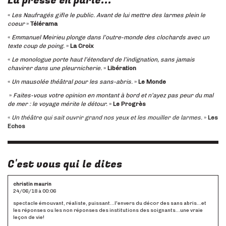
La presse en parle...
«
Les Naufragés gifle le public. Avant de lui mettre des larmes plein le
coeur
»
Télérama
«
Emmanuel Meirieu plonge dans l’outre-monde des clochards avec un
texte coup de poing.
»
La Croix
«
Le monologue porte haut l’étendard de l’indignation, sans jamais
chavirer dans une pleurnicherie.
»
Libération
«
Un mausolée théâtral pour les sans-abris.
»
Le Monde
»
Faites-vous votre opinion en montant à bord et n’ayez pas peur du mal
de mer : le voyage mérite le détour.
»
Le Progrès
«
Un théâtre qui sait ouvrir grand nos yeux et les mouiller de larmes.
»
Les
Echos
C'est vous qui le dites
christin maurin
24/06/18 à 00:06
spectacle émouvant, réaliste, puissant...l'envers du décor des sans abris...et
les réponses ou les non réponses des institutions des soignants...une vraie
leçon de vie!