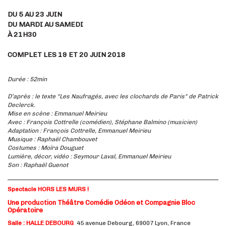
DU 5 AU 23 JUIN
DU MARDI AU SAMEDI
À 21H30
COMPLET LES 19 ET 20 JUIN 2018
Durée : 52min
D’après : le texte "Les Naufragés, avec les clochards de Paris" de Patrick
Declerck.
Mise en scène : Emmanuel Meirieu
Avec : François Cottrelle (comédien), Stéphane Balmino (musicien)
Adaptation : François Cottrelle, Emmanuel Meirieu
Musique : Raphaël Chambouvet
Costumes : Moïra Douguet
Lumière, décor, vidéo : Seymour Laval, Emmanuel Meirieu
Son : Raphaël Guenot
Spectacle HORS LES MURS !
Une production Théâtre Comédie Odéon et Compagnie Bloc
Opératoire
Salle : HALLE DEBOURG
45 avenue Debourg, 69007 Lyon, France