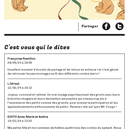
Partager
C'est vous qui le dites
Françoise Ramillon
29/05/24 à 18:05
Excellent moment d'écoute de partage et de retour en enfance ! et c'est génial
de retrouver les personnages au fil des différents contes merci !
L Idrissi
12/02/24 à 18:12
Joyeux, convivial et rythmé. Un vrai voyage pays fascinant des griots avec leurs
histoires imagées et leurs devinettes amusantes qui a beaucoup plu à
l'assistance des petits comme des grands, pour preuve la participation et les
applaudissements enthousiasme du public. Revenez vite sur Lyon Mr Zongo !
ECOTO Anne-Marie et Ambre
15/01/24 à 13:22
Ma petite-fille et moi sommes de fidèles auditrices des contes du samedi. Nous