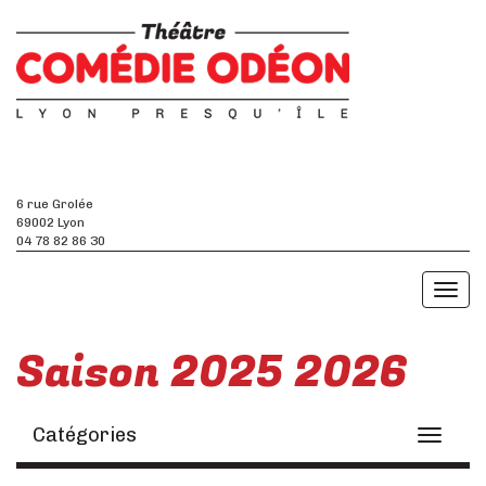
6 rue Grolée
69002 Lyon
04 78 82 86 30
Toggl
naviga
Saison 2025 2026
Catégories
Toggle
navigati