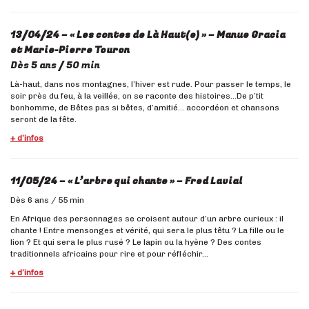
13/04/24 – « Les contes de Là Haut(e) »
– Manue Gracia
et Marie-Pierre Touron
Dès 5 ans / 50 min
Là-haut, dans nos montagnes, l’hiver est rude. Pour passer le temps, le
soir près du feu, à la veillée, on se raconte des histoires…De p’tit
bonhomme, de Bêtes pas si bêtes, d’amitié… accordéon et chansons
seront de la fête.
+ d’infos
11/05/24 – « L’arbre qui chante »
– Fred Lavial
Dès 6 ans / 55 min
En Afrique des personnages se croisent autour d’un arbre curieux : il
chante ! Entre mensonges et vérité, qui sera le plus têtu ? La fille ou le
lion ? Et qui sera le plus rusé ? Le lapin ou la hyène ? Des contes
traditionnels africains pour rire et pour réfléchir…
+ d’infos