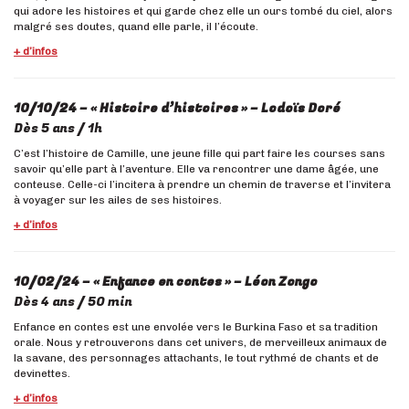
qui adore les histoires et qui garde chez elle un ours tombé du ciel, alors
malgré ses doutes, quand elle parle, il l’écoute.
+ d’infos
10/10/24 – « Histoire d’histoires »
– Lodoïs Doré
Dès 5 ans / 1h
C’est l’histoire de Camille, une jeune fille qui part faire les courses sans
savoir qu’elle part à l’aventure. Elle va rencontrer une dame âgée, une
conteuse. Celle-ci l’incitera à prendre un chemin de traverse et l’invitera
à voyager sur les ailes de ses histoires.
+ d’infos
10/02/24 – « Enfance en contes » – Léon Zongo
Dès 4 ans / 50 min
Enfance en contes est une envolée vers le Burkina Faso et sa tradition
orale. Nous y retrouverons dans cet univers, de merveilleux animaux de
la savane, des personnages attachants, le tout rythmé de chants et de
devinettes.
+ d’infos