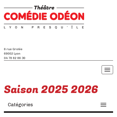
6 rue Grolée
69002 Lyon
04 78 82 86 30
Toggl
naviga
Saison 2025 2026
Catégories
Toggle
navigati