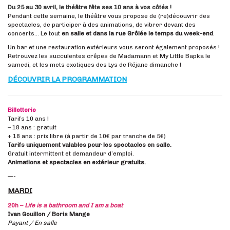
Du 25 au 30 avril, le théâtre fête ses 10 ans à vos côtés !
Pendant cette semaine, le théâtre vous propose de (re)découvrir des
spectacles, de participer à des animations, de vibrer devant des
concerts… Le tout
en salle et dans la rue Grôlée le temps du week-end
.
Un bar et une restauration extérieurs vous seront également proposés !
Retrouvez les succulentes crêpes de Madamann et My Little Bapka le
samedi, et les mets exotiques des Lys de Réjane dimanche !
DÉCOUVRIR LA PROGRAMMATION
Billetterie
Tarifs 10 ans !
– 18 ans : gratuit
+ 18 ans : prix libre (à partir de 10€ par tranche de 5€)
Tarifs uniquement valables pour les spectacles en salle.
Gratuit intermittent et demandeur d’emploi.
Animations et spectacles en extérieur gratuits.
—-
MARDI
20h –
Life is a bathroom and I am a boat
Ivan Gouillon / Boris Mange
Payant / En salle