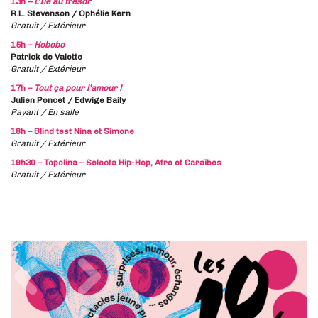
13h
– L’Ile au trésor
R.L. Stevenson / Ophélie Kern
Gratuit / Extérieur
15h –
Hobobo
Patrick de Valette
Gratuit / Extérieur
17h –
Tout ça pour l’amour !
Julien Poncet / Edwige Baily
Payant / En salle
18h – Blind test Nina et Simone
Gratuit / Extérieur
19h30 – Topolina – Selecta Hip-Hop, Afro et Caraïbes
Gratuit / Extérieur
Précédent
Suivant