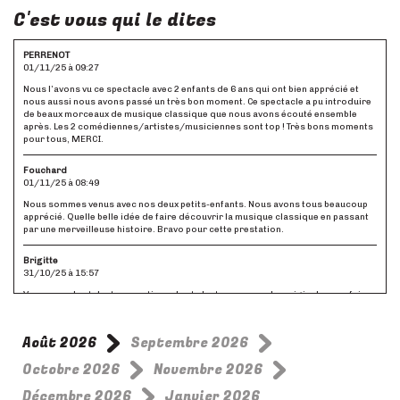
C'est vous qui le dites
PERRENOT
01/11/25 à 09:27
Nous l’avons vu ce spectacle avec 2 enfants de 6 ans qui ont bien apprécié et
nous aussi nous avons passé un très bon moment. Ce spectacle a pu introduire
de beaux morceaux de musique classique que nous avons écouté ensemble
après. Les 2 comédiennes/artistes/musiciennes sont top ! Très bons moments
pour tous, MERCI.
Fouchard
01/11/25 à 08:49
Nous sommes venus avec nos deux petits-enfants. Nous avons tous beaucoup
apprécié. Quelle belle idée de faire découvrir la musique classique en passant
par une merveilleuse histoire. Bravo pour cette prestation.
Brigitte
31/10/25 à 15:57
Vous avez des talents exceptionnels et c'est une approche originale pour faire
découvrir la musique classique. Dommage que les éléments de l'orchestre
soient des pupitres sans image pour représenter les instruments... Bravo à
vous pour votre prestation !
Août 2026
Septembre 2026
Lievois
Octobre 2026
Novembre 2026
31/10/25 à 15:23
Décembre 2026
Janvier 2026
Nos 3 petits-fils (9, 8, 6 ans) ont été emportés par la musique et la scénographie