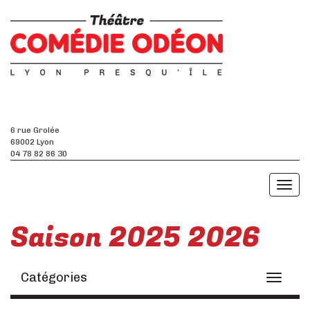
6 rue Grolée
69002 Lyon
04 78 82 86 30
Toggl
naviga
Saison 2025 2026
Catégories
Toggle
navigati