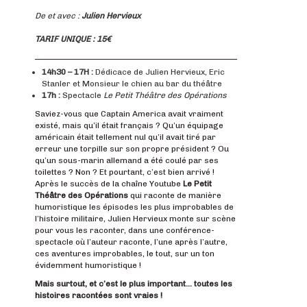
De et avec :
Julien Hervieux
TARIF UNIQUE : 15€
14h30 – 17H :
Dédicace de Julien Hervieux, Eric
Stanler et Monsieur le chien au bar du théâtre
17h :
Spectacle
Le Petit Théâtre des Opérations
Saviez-vous que Captain America avait vraiment
existé, mais qu’il était français ? Qu’un équipage
américain était tellement nul qu’il avait tiré par
erreur une torpille sur son propre président ? Ou
qu’un sous-marin allemand a été coulé par ses
toilettes ? Non ? Et pourtant, c’est bien arrivé !
Après le succès de la chaîne Youtube
Le Petit
Théâtre des Opérations
qui raconte de manière
humoristique les épisodes les plus improbables de
l’histoire militaire, Julien Hervieux monte sur scène
pour vous les raconter, dans une conférence-
spectacle où l’auteur raconte, l’une après l’autre,
ces aventures improbables, le tout, sur un ton
évidemment humoristique !
Mais surtout, et c’est le plus important… toutes les
histoires racontées sont vraies !