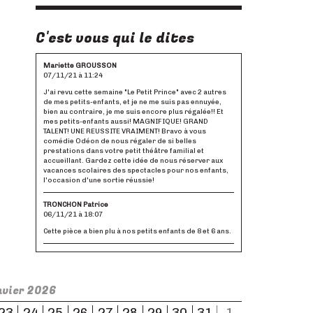
C'est vous qui le dites
Mariette GROUSSON
07/11/21 à 11:24
J'ai revu cette semaine "Le Petit Prince" avec 2 autres
de mes petits-enfants, et je ne me suis pas ennuyée,
bien au contraire, je me suis encore plus régalée!! Et
mes petits-enfants aussi! MAGNIFIQUE! GRAND
TALENT! UNE REUSSITE VRAIMENT! Bravo à vous
comédie Odéon de nous régaler de si belles
prestations dans votre petit théâtre familial et
accueillant. Gardez cette idée de nous réserver aux
vacances scolaires des spectacles pour nos enfants,
l'occasion d'une sortie réussie!
TRONCHON Patrice
06/11/21 à 18:07
Cette pièce a bien plu à nos petits enfants de 8 et 6 ans.
Patricia Roubin
06/11/21 à 14:10
Mon mari et moi y sommes allés avec nos deux petites
nvier 2026
filles jumelles de 9 ans. L'une a bien aimé et l'autre a
adoré, comme moi. Nous avons été séduites par le jeu
23
24
25
26
27
28
29
30
31
1
de l'actrice, bluffante malgré le jeu et des décors très