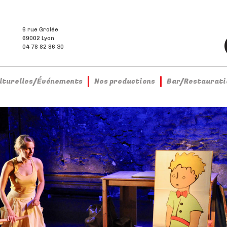
6 rue Grolée
69002 Lyon
04 78 82 86 30
ulturelles/Événements
Nos productions
Bar/Restaurati