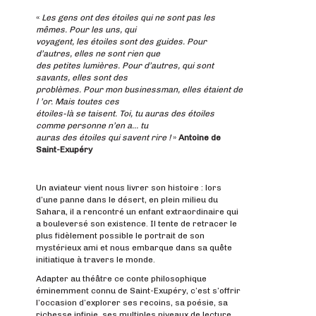
«
Les gens ont des étoiles qui ne sont pas les
mêmes. Pour les uns, qui
voyagent, les étoiles sont des guides. Pour
d’autres, elles ne sont rien que
des petites lumières. Pour d’autres, qui sont
savants, elles sont des
problèmes. Pour mon businessman, elles étaient de
l ’or. Mais toutes ces
étoiles-là se taisent. Toi, tu auras des étoiles
comme personne n’en a… tu
auras des étoiles qui savent rire !
»
Antoine de
Saint-Exupéry
Un aviateur vient nous livrer son histoire : lors
d’une panne dans le désert, en plein milieu du
Sahara, il a rencontré un enfant extraordinaire qui
a bouleversé son existence. Il tente de retracer le
plus fidèlement possible le portrait de son
mystérieux ami et nous embarque dans sa quête
initiatique à travers le monde.
Adapter au théâtre ce conte philosophique
éminemment connu de Saint-Exupéry, c’est s’offrir
l’occasion d’explorer ses recoins, sa poésie, sa
richesse infinie, ses multiples niveaux de lecture.