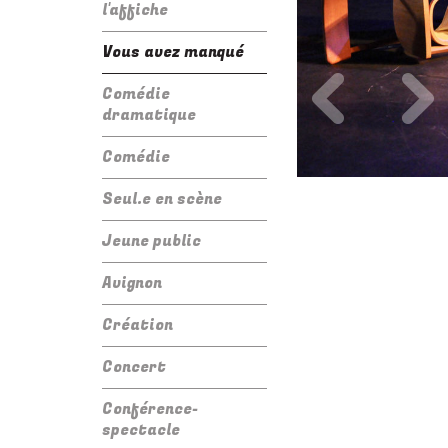
l'affiche
Vous avez manqué
Précédent
Su
Comédie
dramatique
Comédie
Seul.e en scène
Jeune public
Avignon
Création
Concert
Conférence-
spectacle