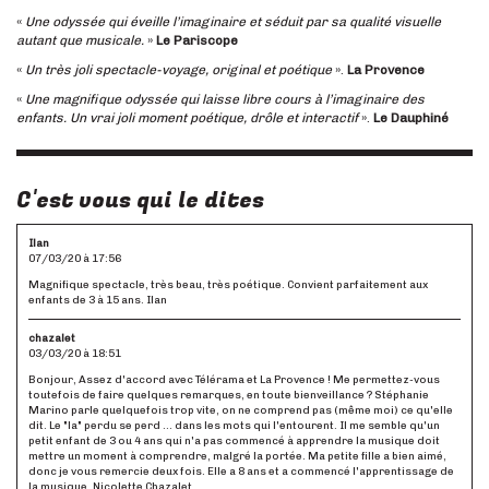
«
Une odyssée qui éveille l’imaginaire et séduit par sa qualité visuelle
autant que musicale.
»
Le Pariscope
«
Un très joli spectacle-voyage, original et poétique
».
La Provence
«
Une magnifique odyssée qui laisse libre cours à l’imaginaire des
enfants. Un vrai joli moment poétique, drôle et interactif
».
Le Dauphiné
C'est vous qui le dites
Ilan
07/03/20 à 17:56
Magnifique spectacle, très beau, très poétique. Convient parfaitement aux
enfants de 3 à 15 ans. Ilan
chazalet
03/03/20 à 18:51
Bonjour, Assez d'accord avec Télérama et La Provence ! Me permettez-vous
toutefois de faire quelques remarques, en toute bienveillance ? Stéphanie
Marino parle quelquefois trop vite, on ne comprend pas (même moi) ce qu'elle
dit. Le "la" perdu se perd ... dans les mots qui l'entourent. Il me semble qu'un
petit enfant de 3 ou 4 ans qui n'a pas commencé à apprendre la musique doit
mettre un moment à comprendre, malgré la portée. Ma petite fille a bien aimé,
donc je vous remercie deux fois. Elle a 8 ans et a commencé l'apprentissage de
la musique. Nicolette Chazalet