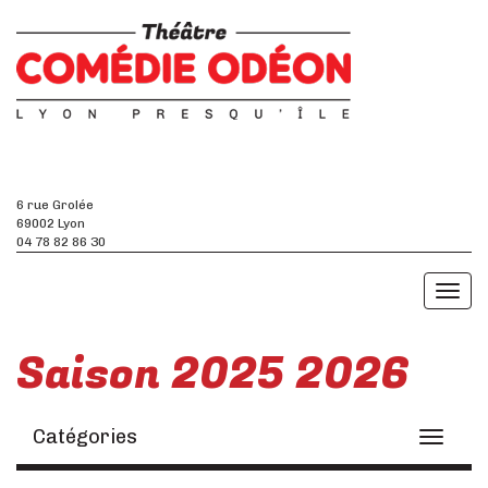
6 rue Grolée
69002 Lyon
04 78 82 86 30
Toggl
naviga
Saison 2025 2026
Catégories
Toggle
navigati