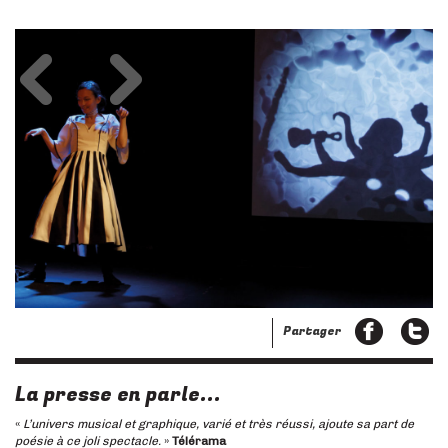
Précédent
Suivant
Partager
La presse en parle...
«
L’univers musical et graphique, varié et très réussi, ajoute sa part de
poésie à ce joli spectacle.
»
Télérama