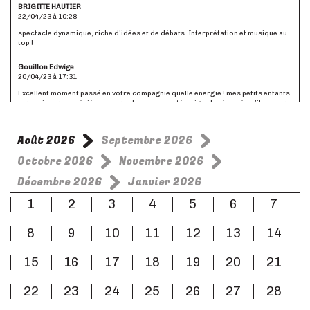
BRIGITTE HAUTIER
22/04/23 à 10:28
spectacle dynamique, riche d'idées et de débats. Interprétation et musique au
top !
Gouillon Edwige
20/04/23 à 17:31
Excellent moment passé en votre compagnie quelle énergie ! mes petits enfants
ont vraiment apprécié ce spectacle comme en témoigne le résumé qu’ils en ont
fait à leurs parents. Merci à vous trois pour la qualité de votre interprétation.
Belle continuation
Août 2026
Septembre 2026
Boissier
19/04/23 à 14:14
Octobre 2026
Novembre 2026
Spectacle très vivant... Très bien joué Les enfants et les grands enfants ont
Décembre 2026
Janvier 2026
adoré. Bravo à la comédienne pour son énergie et aux musiciens
1
2
3
4
5
6
7
thoin
17/04/23 à 11:16
8
9
10
11
12
13
14
Pièce très enjouée, surtout animée par une jeune femme extraordinairement
réjouissante, ponctuée de passages musicaux tout aussi entrainants avec des
instruments très variés admirablement administrés par deux personnes
15
16
17
18
19
20
21
seulement. Spectacle à classer entre spectacle de rue, de cirque ou de théâtre
d'enfants mais très drôle pour tout a chacun, quel que que soit son âge...
22
23
24
25
26
27
28
DAUSQUE
14/04/23 à 19:21