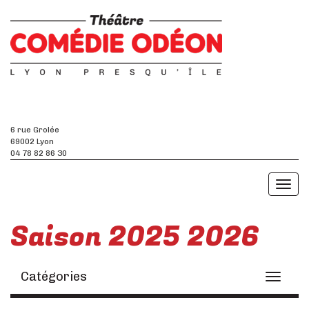
6 rue Grolée
69002 Lyon
04 78 82 86 30
Toggl
naviga
Saison 2025 2026
Catégories
Toggle
navigati