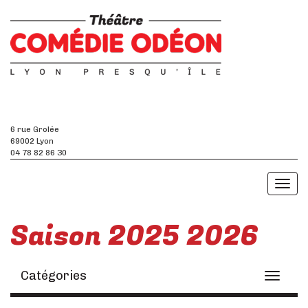
6 rue Grolée
69002 Lyon
04 78 82 86 30
Toggl
naviga
Saison 2025 2026
Catégories
Toggle
navigati