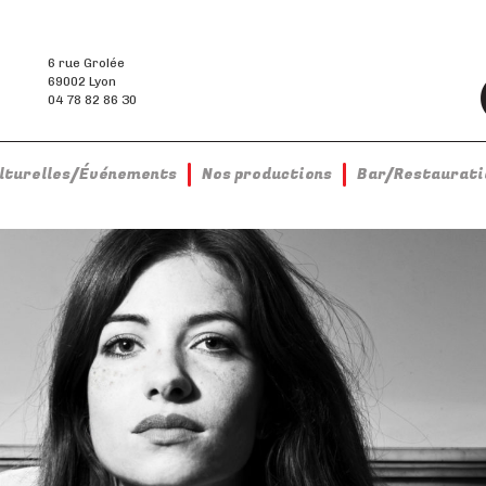
6 rue Grolée
69002 Lyon
04 78 82 86 30
ulturelles/Événements
Nos productions
Bar/Restaurati