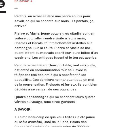
En savoir +
—
Parfois, on aimerait être une petite souris pour
savoir ce qui se raconte sur nous… Et parfois, ça
arrive !
Pierre et Marie, jeune couple très citadin, sont en
voiture pour aller rendre visite à leurs amis,
Charles et Carole, tout fraîchement installés à la
campagne. Sur la route, Pierre et Marie se mo­
quent et font du mauvais esprit sur leurs hôtes d’un
week-end. Les critiques fusent et le ton est acerbe.
Petit détail embêtant : leur portable, mal ver­rouillé,
est entré en communication tout seul avec le
téléphone fixe des amis qui s’apprêtent à les
accueillir… Ces derniers ne manquent pas un mot
de la conversation. Froissés et furieux, ils sont bien
décidés à se venger de ces outrances.
Quatre personnages qui se crachent leurs quatre
vérités au visage, fous rires garantis !
A SAVOIR
«
J’aime beaucoup ce que vous faites » a été jouée
au Mélo d‘Amélie, Café de la Gare, Palais des
Glaces et Comédie Caumartin (plus de 3000 re­