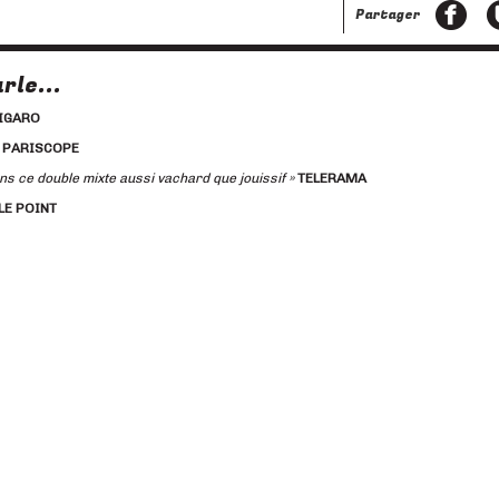
Partager
rle...
FIGARO
»
PARISCOPE
s ce double mixte aussi vachard que jouis­sif »
TELERAMA
LE POINT