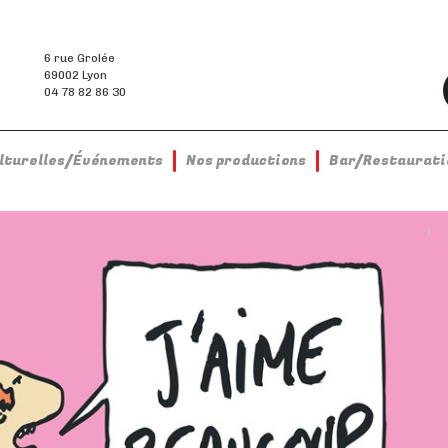
6 rue Grolée
69002 Lyon
04 78 82 86 30
ulturelles/Événements
Nos productions
Bar/Restaurati