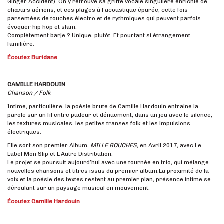
Ginger Accident). On y retrouve sa griffe vocale singulière enrichie de
chœurs aériens, et ces plages à l’acoustique épurée, cette fois
parsemées de touches électro et de rythmiques qui peuvent parfois
évoquer hip hop et slam.
Complètement barje ? Unique, plutôt. Et pourtant si étrangement
familière.
Écoutez Buridane
CAMILLE HARDOUIN
Chanson / Folk
Intime, particulière, la poésie brute de Camille Hardouin entraine la
parole sur un fil entre pudeur et dénuement, dans un jeu avec le silence,
les textures musicales, les petites transes folk et les impulsions
électriques.
Elle sort son premier Album,
MILLE BOUCHES
, en Avril 2017, avec Le
Label Mon Slip et L’Autre Distribution.
Le projet se poursuit aujourd’hui avec une tournée en trio, qui mélange
nouvelles chansons et titres issus du premier album.La proximité de la
voix et la poésie des textes restent au premier plan, présence intime se
déroulant sur un paysage musical en mouvement.
Écoutez Camille Hardouin