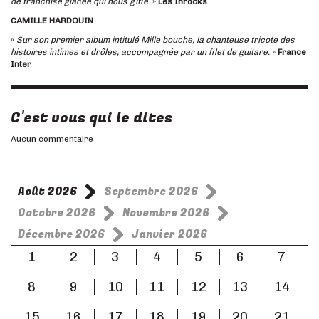
de franchise glacée qui nous gifle
. »
Les Inrocks
CAMILLE HARDOUIN
«
Sur son premier album intitulé Mille bouche, la chanteuse tricote des
histoires intimes et drôles, accompagnée par un filet de guitare. »
France
Inter
C'est vous qui le dites
Aucun commentaire
Août 2026
Septembre 2026
Octobre 2026
Novembre 2026
Décembre 2026
Janvier 2026
1
2
3
4
5
6
7
8
9
10
11
12
13
14
15
16
17
18
19
20
21