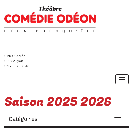
6 rue Grolée
69002 Lyon
04 78 82 86 30
Toggl
naviga
Saison 2025 2026
Catégories
Toggle
navigati