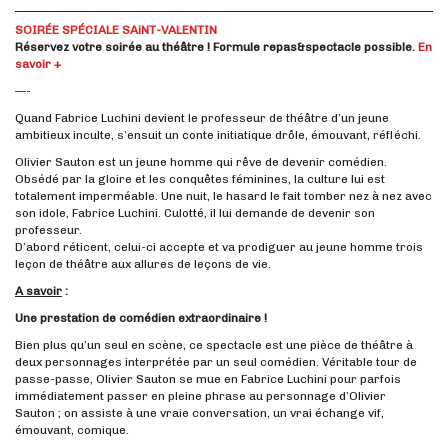
SOIRÉE
SPÉCIALE
SAiNT-VALENTIN
Réservez votre soirée au théâtre ! Formule repas&spectacle possible.
En
savoir +
—-
Quand Fabrice Luchini devient le professeur de théâtre d’un jeune
ambitieux inculte, s’ensuit un conte initiatique drôle, émouvant, réfléchi.
Olivier Sauton est un jeune homme qui rêve de devenir comédien.
Obsédé par la gloire et les conquêtes féminines, la culture lui est
totalement imperméable. Une nuit, le hasard le fait tomber nez à nez avec
son idole, Fabrice Luchini. Culotté, il lui demande de devenir son
professeur.
D’abord réticent, celui-ci accepte et va prodiguer au jeune homme trois
leçon de théâtre aux allures de leçons de vie.
A savoir
:
Une prestation de comédien extraordinaire !
Bien plus qu’un seul en scène, ce spectacle est une pièce de théâtre à
deux personnages interprétée par un seul comédien. Véritable tour de
passe-passe, Olivier Sauton se mue en Fabrice Luchini pour parfois
immédiatement passer en pleine phrase au personnage d’Olivier
Sauton ; on assiste à une vraie conversation, un vrai échange vif,
émouvant, comique.