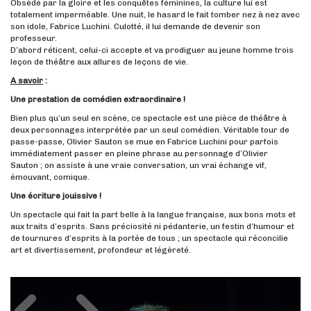
Obsédé par la gloire et les conquêtes féminines, la culture lui est
totalement imperméable. Une nuit, le hasard le fait tomber nez à nez avec
son idole, Fabrice Luchini. Culotté, il lui demande de devenir son
professeur.
D’abord réticent, celui-ci accepte et va prodiguer au jeune homme trois
leçon de théâtre aux allures de leçons de vie.
A savoir
:
Une prestation de comédien extraordinaire !
Bien plus qu’un seul en scène, ce spectacle est une pièce de théâtre à
deux personnages interprétée par un seul comédien. Véritable tour de
passe-passe, Olivier Sauton se mue en Fabrice Luchini pour parfois
immédiatement passer en pleine phrase au personnage d’Olivier
Sauton ; on assiste à une vraie conversation, un vrai échange vif,
émouvant, comique.
Une écriture jouissive !
Un spectacle qui fait la part belle à la langue française, aux bons mots et
aux traits d’esprits. Sans préciosité ni pédanterie, un festin d’humour et
de tournures d’esprits à la portée de tous ; un spectacle qui réconcilie
art et divertissement, profondeur et légèreté.
Précédent
Suivant