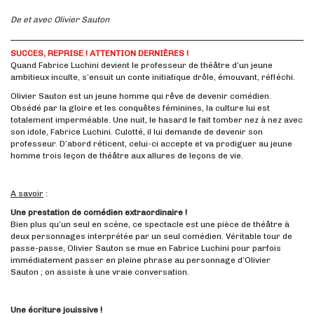
De et avec Olivier Sauton
SUCCES, REPRISE ! ATTENTION
DERNIÈRES
!
Quand Fabrice Luchini devient le professeur de théâtre d’un jeune
ambitieux inculte, s’ensuit un conte initiatique drôle, émouvant, réfléchi.
Olivier Sauton est un jeune homme qui rêve de devenir comédien.
Obsédé par la gloire et les conquêtes féminines, la culture lui est
totalement imperméable. Une nuit, le hasard le fait tomber nez à nez avec
son idole, Fabrice Luchini. Culotté, il lui demande de devenir son
professeur. D’abord réticent, celui-ci accepte et va prodiguer au jeune
homme trois leçon de théâtre aux allures de leçons de vie.
A savoir
:
Une prestation de comédien extraordinaire !
Bien plus qu’un seul en scène, ce spectacle est une pièce de théâtre à
deux personnages interprétée par un seul comédien. Véritable tour de
passe-passe, Olivier Sauton se mue en Fabrice Luchini pour parfois
immédiatement passer en pleine phrase au personnage d’Olivier
Sauton ; on assiste à une vraie conversation.
Une écriture jouissive !