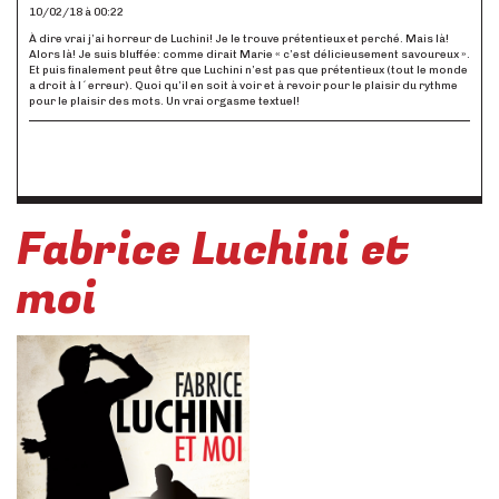
10/02/18 à 00:22
À dire vrai j’ai horreur de Luchini! Je le trouve prétentieux et perché. Mais là!
Alors là! Je suis bluffée: comme dirait Marie « c’est délicieusement savoureux ».
Et puis finalement peut être que Luchini n’est pas que prétentieux (tout le monde
a droit à l´erreur). Quoi qu’il en soit à voir et à revoir pour le plaisir du rythme
pour le plaisir des mots. Un vrai orgasme textuel!
Fabrice Luchini et
moi