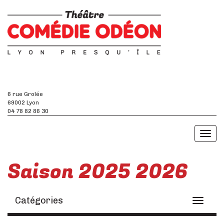
6 rue Grolée
69002 Lyon
04 78 82 86 30
Toggl
naviga
Saison 2025 2026
Catégories
Toggle
navigati