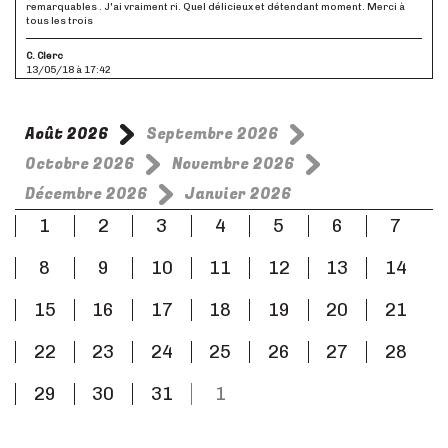
remarquables . J'ai vraiment ri. Quel délicieux et détendant moment. Merci à
tous les trois
C. Clerc
13/05/18 à 17:42
Excellent moment grâce à cette comédie fort bien construite et
merveilleusement interprétée. A voir et à revoir...
Août 2026
Septembre 2026
Billard Viviane
12/05/18 à 09:59
Octobre 2026
Novembre 2026
Un beau trio de comédiens. Un grand moment de détente. Fou rire assuré.
Décembre 2026
Janvier 2026
MELINE
1
2
3
4
5
6
7
09/05/18 à 16:45
pièce très dynamique les comédien ont un sacré "abbatage"
8
9
10
11
12
13
14
Pierrat
07/05/18 à 18:22
15
16
17
18
19
20
21
Hilarant !! Les personnages sont admirablement bien interprétés par des
acteurs formidables Je recommande la pièce à celles et ceux qui ont envie de
22
23
24
25
26
27
28
rire et de s'évader
29
30
31
1
nanou
07/05/18 à 15:46
Tres bonne piece. Très drole nous avons passe une excellente soiree