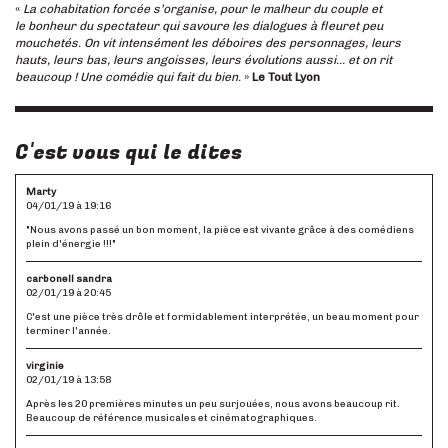
«
La cohabitation forcée s’organise, pour le malheur du couple et
le bonheur du spectateur qui savoure les dialogues à fleuret peu
mouchetés. On vit intensément les déboires des personnages, leurs
hauts, leurs bas, leurs angoisses, leurs évolutions aussi… et on rit
beaucoup ! Une comédie qui fait du bien.
»
Le Tout Lyon
C'est vous qui le dites
Marty
04/01/19 à 19:16
"Nous avons passé un bon moment, la pièce est vivante grâce à des comédiens
plein d'énergie !!!"
carbonell sandra
02/01/19 à 20:45
C'est une pièce très drôle et formidablement interprétée, un beau moment pour
terminer l'année.
virginie
02/01/19 à 13:58
Après les 20 premières minutes un peu surjouées, nous avons beaucoup rit.
Beaucoup de référence musicales et cinématographiques.