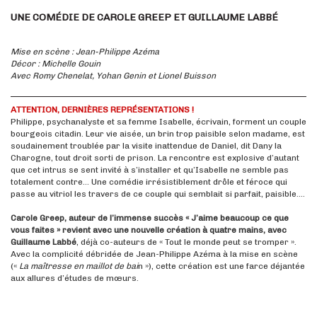
27/12/18 à 23:56
UNE COMÉDIE DE CAROLE GREEP ET GUILLAUME LABBÉ
Très agréable moment ,nous avons beaucoup ri , les acteurs sont parfaits ,allez
y sans hésiter pour passer une bonne soirée
Mise en scène : Jean-Philippe Azéma
Christian&Sylvie
Décor : Michelle Gouin
18/12/18 à 17:58
Avec Romy Chenelat, Yohan Genin et Lionel Buisson
Nous avons découvert la Comédie Odéon pour la 1ère fois, passé une très
bonne soirée et beaucoup ri avec cette pièce jouée par de très bons comédiens
qui n'hésitent pas parfois à improviser !
ATTENTION, DERNIÈRES REPRÉSENTATIONS !
Philippe, psychanalyste et sa femme Isabelle, écrivain, forment un couple
MARTINE COUBES
bourgeois citadin. Leur vie aisée, un brin trop paisible selon madame, est
18/12/18 à 10:21
soudainement troublée par la visite inattendue de Daniel, dit Dany la
TRès bon moment de détente. A voir.
Charogne, tout droit sorti de prison. La rencontre est explosive d’autant
que cet intrus se sent invité à s’installer et qu’Isabelle ne semble pas
Odeon
totalement contre… Une comédie irrésistiblement drôle et féroce qui
14/12/18 à 10:54
passe au vitriol les travers de ce couple qui semblait si parfait, paisible….
Bonjour, Il reste encore deux places séparé pour Entrez sans frapper pour la
soirée du 31 décembre. Vous pouvez effectuer votre réservation via notre site
Carole Greep, auteur de l’immense succès « J’aime beaucoup ce que
Internet, ou appeler notre billetterie au 04 78 82 86 30 du mardi au samedi à
vous faites » revient avec une nouvelle création à quatre mains, avec
partir de 14h. Bonne journée.
Guillaume Labbé
, déjà co-auteurs de « Tout le monde peut se tromper ».
Avec la complicité débridée de Jean-Philippe Azéma à la mise en scène
TURJMAN
(«
La maîtresse en maillot de bai
n »), cette création est une farce déjantée
12/12/18 à 10:52
aux allures d’études de mœurs.
Une piece drôle pour des comédiens au fait de leur talent et profitant du
moindre événement pour en faire une situation comique supplémentaire j
aimerai bien revoir ce trio Super soirée