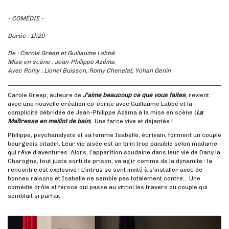
- COMÉDIE -
Durée : 1h20
De : Carole Greep et Guillaume Labbé
Mise en scène : Jean‑Philippe Azéma
Avec Romy : Lionel Buisson, Romy Chenelat, Yohan Genin
Carole Greep, auteure de
J’aime beaucoup ce que vous faites
, revient
avec une nouvelle création co-écrite avec Guillaume Labbé et la
complicité débridée de Jean-Philippe Azéma à la mise en scène (
La
Maîtresse en maillot de bain
). Une farce vive et déjantée !
Philippe, psychanalyste et sa femme Isabelle, écrivain, forment un couple
bourgeois citadin. Leur vie aisée est un brin trop paisible selon madame
qui rêve d’aventures. Alors, l’apparition soudaine dans leur vie de Dany la
Charogne, tout juste sorti de prison, va agir comme de la dynamite : la
rencontre est explosive ! L’intrus se sent invité à s’installer avec de
bonnes raisons et Isabelle ne semble pas totalement contre… Une
comédie drôle et féroce qui passe au vitriol les travers du couple qui
semblait si parfait.
Précédent
Suivant