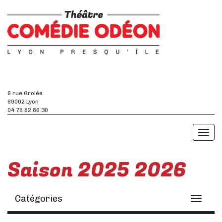
6 rue Grolée
69002 Lyon
04 78 82 86 30
Toggl
naviga
Saison 2025 2026
Catégories
Toggle
navigati