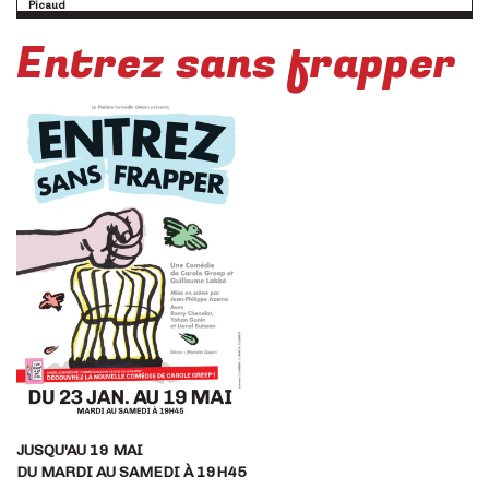
Picaud
02/01/19 à 12:54
Entrez sans frapper
Un très bon moment passé avec des acteurs énergiques, qui manient aussi bien
le dialogue humoristique acéré que des mimes de tout leur corps.Bravo! Une
situation évidemment amplifiée pour l'humour mais qui fait transparaitre bien
des réalités.
PASCUAL
31/12/18 à 11:53
Bonjour a tous et bonne année ne perdez pas votre temps , la pièce est très très
mal jouée, j en ai vu des pièces , mais là , jamais aussi nulle
Geneviève
31/12/18 à 11:11
Une excellente pièce avec des acteurs de talent. Bonne soirée assurée !
Lavigne
31/12/18 à 11:06
Super soirée
Macias
28/12/18 à 23:57
Très bon moment passé lors de cette représentation. A voir vraiment. Beaucoup
d'humour et les acteurs sont très bons !
JUSQU'AU 19 MAI
DU MARDI AU SAMEDI À 19H45
Corinne