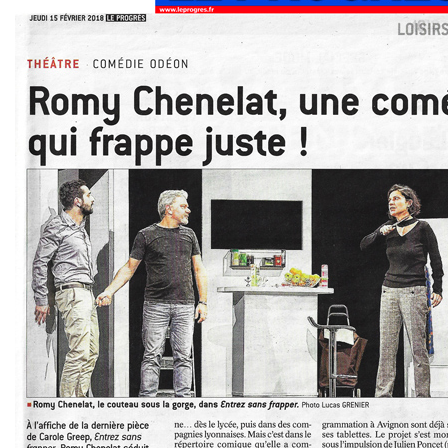
Un pur moment de bonheur, une coupure bien agréable. On sourit et on rit .Une
pièce qui nous a donné envie de revenir au théâtre. Bravo aux comédiens pour
nous avoir fait passer une très bonne soirée ! bonne continuation à la pièce.
BOHUON JANY
03/12/18 à 14:57
Une excellente soirée, avec des comédiens dynamiques qui génèrent
enthousiasme et hilarité. Surtout ne pas hésiter à y aller : vous ne le regretterez
pas, un super moment de rire, de complicité et d'évasion.
Favre
30/11/18 à 03:17
Très drôle , très beaux jeux de rôles, Bravo
SOUZY
29/11/18 à 10:43
comédie agréable qui permet de passer un moment de détente qui passe en fin
de compte assez vite bonne partition des comédiens
SOUZY
29/11/18 à 10:41
Bonne comédie, nous avons passé un agréable moment de détente et le temps
est passé super vite