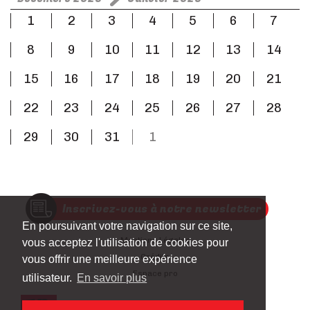
1
2
3
4
5
6
7
8
9
10
11
12
13
14
15
16
17
18
19
20
21
22
23
24
25
26
27
28
29
30
31
1
Inscrivez-vous à notre newsletter
En poursuivant votre navigation sur ce site,
Mentions Légales
vous acceptez l'utilisation de cookies pour
Crédits
vous offrir une meilleure expérience
Espace pro
utilisateur.
En savoir plus