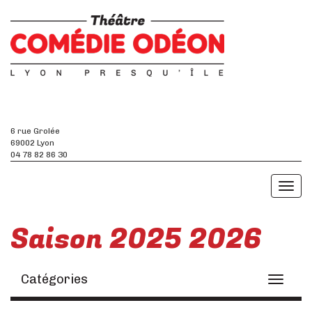
6 rue Grolée
69002 Lyon
04 78 82 86 30
Toggl
naviga
Saison 2025 2026
Catégories
Toggle
navigati