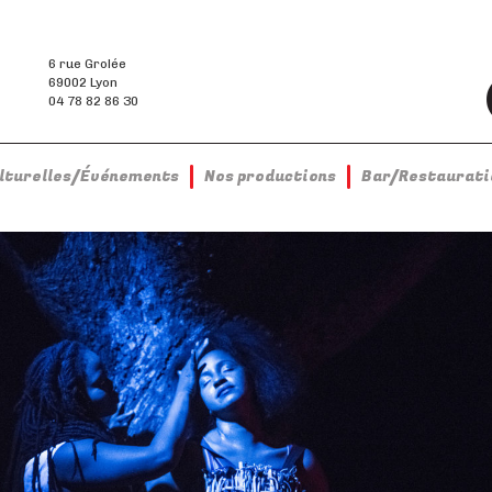
6 rue Grolée
69002 Lyon
04 78 82 86 30
ulturelles/Événements
Nos productions
Bar/Restaurati