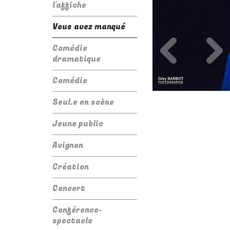
l'affiche
Vous avez manqué
Précédent
Su
Comédie
dramatique
Comédie
Seul.e en scène
Jeune public
Avignon
Création
Concert
Conférence-
spectacle