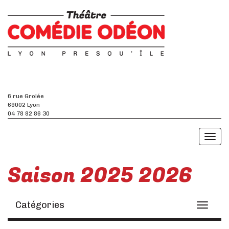
6 rue Grolée
69002 Lyon
04 78 82 86 30
Toggl
naviga
Saison 2025 2026
Catégories
Toggle
navigati