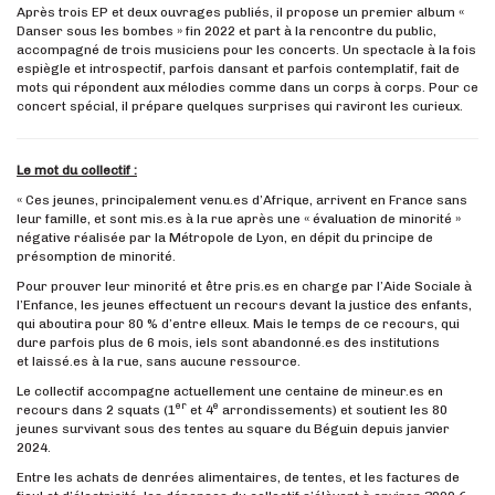
Après trois EP et deux ouvrages publiés, il propose un premier album «
Danser sous les bombes » fin 2022 et part à la rencontre du public,
accompagné de trois musiciens pour les concerts. Un spectacle à la fois
espiègle et introspectif, parfois dansant et parfois contemplatif, fait de
mots qui répondent aux mélodies comme dans un corps à corps. Pour ce
concert spécial, il prépare quelques surprises qui raviront les curieux.
Le mot du collectif :
« Ces jeunes, principalement venu.es d’Afrique, arrivent en France sans
leur famille, et sont mis.es à la rue après une « évaluation de minorité »
négative réalisée par la Métropole de Lyon, en dépit du principe de
présomption de minorité.
Pour prouver leur minorité et être pris.es en charge par l’Aide Sociale à
l’Enfance, les jeunes effectuent un recours devant la justice des enfants,
qui aboutira pour 80 % d’entre elleux. Mais le temps de ce recours, qui
dure parfois plus de 6 mois, iels sont abandonné.es des institutions
et laissé.es à la rue, sans aucune ressource.
Le collectif accompagne actuellement une centaine de mineur.es en
er
e
recours dans 2 squats (1
et 4
arrondissements) et soutient les 80
jeunes survivant sous des tentes au square du Béguin depuis janvier
2024.
Entre les achats de denrées alimentaires, de tentes, et les factures de