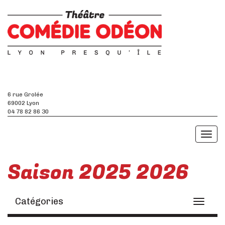
6 rue Grolée
69002 Lyon
04 78 82 86 30
Toggl
naviga
Saison 2025 2026
Catégories
Toggle
navigati