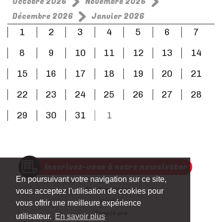
Octobre 2026
Novembre 2026
Décembre 2026
Janvier 2026
1
2
3
4
5
6
7
8
9
10
11
12
13
14
15
16
17
18
19
20
21
22
23
24
25
26
27
28
29
30
31
1
Inscrivez-vous à notre newsletter
En poursuivant votre navigation sur ce site,
Mentions Légales
vous acceptez l'utilisation de cookies pour
Crédits
vous offrir une meilleure expérience
Espace pro
utilisateur.
En savoir plus