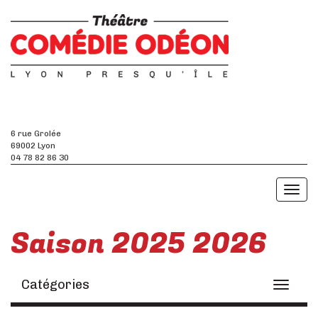
6 rue Grolée
69002 Lyon
04 78 82 86 30
Toggl
naviga
Saison 2025 2026
Catégories
Toggle
navigati