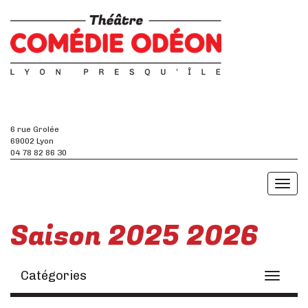
6 rue Grolée
69002 Lyon
04 78 82 86 30
Toggl
naviga
Saison 2025 2026
Catégories
Toggle
navigati