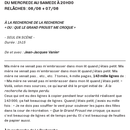
DU MERCREDI AU SAMEDI À 20H30
RELÂCHES : 06/06 + 07/06
À LA RECHERCHE DE LA RECHERCHE
« OU : QUE LE GRAND PROUST ME CROQUE »
- SEUL EN SCÈNE -
Durée : 1h15
De et avec :
Jean-Jacques Vanier
Ma mère ne venait pas m’embrasser dans mon lit quand j’étais petit. Ma
mère ne venait pas m’embrasser dans mon lit quand j’étais petit. Ma
mère ne venait pas… etc., etc. 7 tomes, 4 mille pages,
143 mille lignes
de :
« Ma mère ne venait pas m’embrasser dans mon lit quand j’étais petit. »
Voilà, selon mes sources, ce qu’aurait été le projet initial de :
À la
recherche du temps perdu
.
Ceux qui ont eu des lignes à copier pendant leur scolarité réalisent que
143 000, ça fait beaucoup de lignes. Quand j’étais petit, j’avais eu mille
fois : « Je ne dois pas souffler le vent pour soulever les jupes des filles
dans la cour de récréation. »
Que le Grand Proust me croque
, ça aussi
c’est beaucoup de lignes et de temps perdu. Et c’est beaucoup de feuilles
de papier aussi.