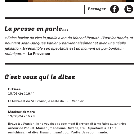
Partager
La presse en parle...
« Faire hurler de rire le public avec du Marcel Proust…C’est inattendu, et
pourtant Jean-Jacques Vanier y parvient aisément et avec une réelle
jubilation. Irrésistible son spectacle est un moment de pur bonheur
scénique. »
–
La Provence
C'est vous qui le dites
FJ Finas
15/06/24 à 19:44
Le texte est de M. Proust, le reste de J.-J. Vannier
Mackowiak marc
13/06/24 à 15:26
Bravo à JJVanier , je ne voyais pas comment il arriverait à me faire autant rire
autour de Proust, Maman , madeleine , Swann, etc... Spectacle à la fois
enrichissant et divertissant ....sauf pour Yvette. Je recommande.