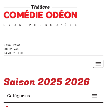
6 rue Grolée
69002 Lyon
04 78 82 86 30
Toggl
naviga
Saison 2025 2026
Catégories
Toggle
navigati