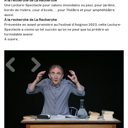
À la recherche de La Recherche
Une Lecture-Spectacle pour salons (mondains ou pas), pour jardins,
bords de rivière, cour d’école, … pour Théâtre et pour amphithéâtre
aussi.
À la recherche de La Recherche
Présentée en avant-première au Festival d’Avignon 2023, cette Lecture-
Spectacle a connu un tel succès qu’on ne peut que lui prédire un
formidable avenir.
À suivre…
Précédent
Suivant