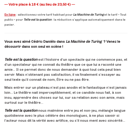
— Votre place à 18 € (au lieu de 23,50 €) —
.
En ligne
: sélectionnez votre tarif habituel pour
La Machine de Turing
et le tarif « Tout
public » pour
Telle est la question
: la réduction s’applique automatiquement dans le
panier.
Vous avez aimé Cédric Daniélo dans
La Machine de Turing
? Venez le
découvrir dans son seul en scène !
Telle est la question
est l’histoire d’un spectacle qui ne commence pas, et
d’un spectateur qui ne connait du théâtre que ce que lui a raconté une
amie… Il se permet donc de nous demander à quoi tout cela peut bien
servir. Mais n’obtenant pas satisfaction, il va finalement s’essayer au
seul texte qu’il connait de nom, Être ou ne pas être.
Mais entrer sur un plateau n’est pas anodin et le fantastique n’est jamais
loin… Le théâtre nait imperceptiblement, et ce candide nous fait, à son
insu, apprendre des choses sur lui, sur sa relation avec son amie, mais
surtout sur le théâtre…
Telle est la question
nous malmène entre jeu et non-jeu, mélange langue
quotidienne avec le plus célèbre des monologues, à ne plus savoir si
l’acteur nous dit la vérité avec artifice, ou s’il nous ment avec sincérité…