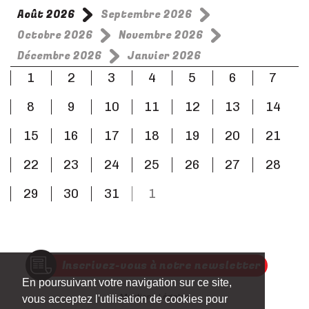
Août 2026
Septembre 2026
Octobre 2026
Novembre 2026
Décembre 2026
Janvier 2026
1
2
3
4
5
6
7
8
9
10
11
12
13
14
15
16
17
18
19
20
21
22
23
24
25
26
27
28
29
30
31
1
Inscrivez-vous à notre newsletter
En poursuivant votre navigation sur ce site,
Mentions Légales
vous acceptez l'utilisation de cookies pour