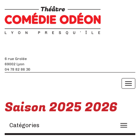
6 rue Grolée
69002 Lyon
04 78 82 86 30
Toggl
naviga
Saison 2025 2026
Catégories
Toggle
navigati