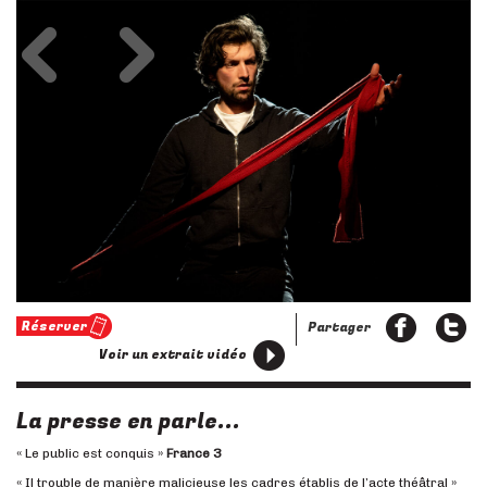
Précédent
Suivant
Réserver
Partager
Voir un extrait vidéo
La presse en parle...
« Le public est conquis »
France 3
« Il trouble de manière malicieuse les cadres établis de l’acte théâtral »