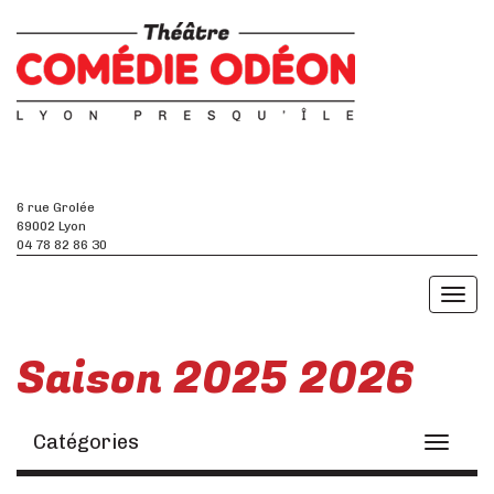
6 rue Grolée
69002 Lyon
04 78 82 86 30
Toggl
naviga
Saison 2025 2026
Catégories
Toggle
navigati