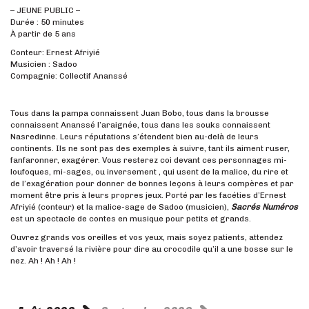
– JEUNE PUBLIC –
Durée : 50 minutes
À partir de 5 ans
Conteur: Ernest Afriyié
Musicien : Sadoo
Compagnie: Collectif Ananssé
Tous dans la pampa connaissent Juan Bobo, tous dans la brousse
connaissent Ananssé l’araignée, tous dans les souks connaissent
Nasredinne. Leurs réputations s’étendent bien au-delà de leurs
continents. Ils ne sont pas des exemples à suivre, tant ils aiment ruser,
fanfaronner, exagérer. Vous resterez coi devant ces personnages mi-
loufoques, mi-sages, ou inversement , qui usent de la malice, du rire et
de l’exagération pour donner de bonnes leçons à leurs compères et par
moment être pris à leurs propres jeux. Porté par les facéties d’Ernest
Afriyié (conteur) et la malice-sage de Sadoo (musicien),
Sacrés Numéros
est un spectacle de contes en musique pour petits et grands.
Ouvrez grands vos oreilles et vos yeux, mais soyez patients, attendez
d’avoir traversé la rivière pour dire au crocodile qu’il a une bosse sur le
nez. Ah ! Ah ! Ah !