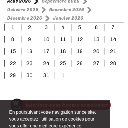
Août 2026
Septembre 2026
Octobre 2026
Novembre 2026
Décembre 2026
Janvier 2026
1
2
3
4
5
6
7
8
9
10
11
12
13
14
15
16
17
18
19
20
21
22
23
24
25
26
27
28
29
30
31
1
Inscrivez-vous à notre newsletter
En poursuivant votre navigation sur ce site,
Mentions Légales
vous acceptez l'utilisation de cookies pour
Crédits
vous offrir une meilleure expérience