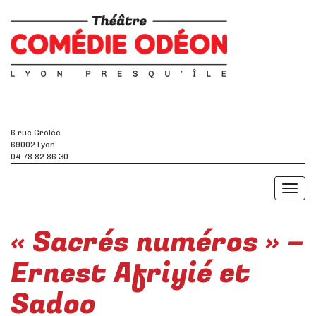
6 rue Grolée
69002 Lyon
04 78 82 86 30
Toggl
naviga
« Sacrés numéros » –
Ernest Afriyié et
Sadoo