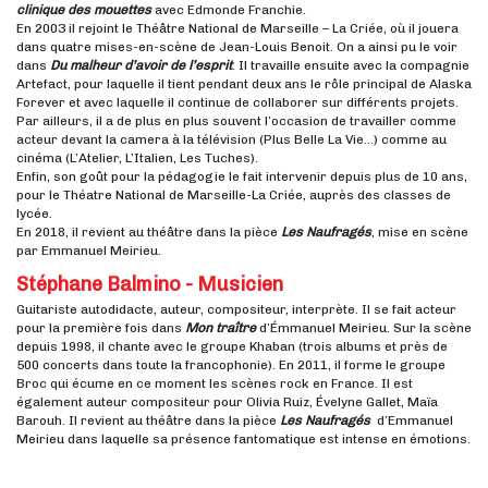
clinique des mouettes
avec Edmonde Franchie.
En 2003 il rejoint le Théâtre National de Marseille – La Criée, où il jouera
dans quatre mises-en-scène de Jean-Louis Benoit. On a ainsi pu le voir
dans
Du malheur d’avoir de l’esprit
. Il travaille ensuite avec la compagnie
Artefact, pour laquelle il tient pendant deux ans le rôle principal de Alaska
Forever et avec laquelle il continue de collaborer sur différents projets.
Par ailleurs, il a de plus en plus souvent l’occasion de travailler comme
acteur devant la camera à la télévision (Plus Belle La Vie…) comme au
cinéma (L’Atelier, L’Italien, Les Tuches).
Enfin, son goût pour la pédagogie le fait intervenir depuis plus de 10 ans,
pour le Théatre National de Marseille-La Criée, auprès des classes de
lycée.
En 2018, il revient au théâtre dans la pièce
Les Naufragés
, mise en scène
par Emmanuel Meirieu.
Stéphane Balmino - Musicien
Guitariste autodidacte, auteur, compositeur, interprète. Il se fait acteur
pour la première fois dans
Mon traître
d’Émmanuel Meirieu. Sur la scène
depuis 1998, il chante avec le groupe Khaban (trois albums et près de
500 concerts dans toute la francophonie). En 2011, il forme le groupe
Broc qui écume en ce moment les scènes rock en France. Il est
également auteur compositeur pour Olivia Ruiz, Évelyne Gallet, Maïa
Barouh. Il revient au théâtre dans la pièce
Les Naufragés
d’Emmanuel
Meirieu dans laquelle sa présence fantomatique est intense en émotions.