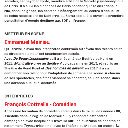
sociales, est psychanalyste, membre affilié de la Société psychanalytique
de Paris. Il a suivi les clochards de Paris pendant quinze ans : dans la
rue, dans les gares, les centres d’hébergement, au centre d’accueil et
de soins hospitaliers de Nanterre, au Samu social. Il a ouvert la première
consultation d’écoute destinée aux SDF en France.
METTEUR EN SCÈNE
Emmanuel Meirieu
Qu’il travaille avec des interprètes confirmés ou révèle des talents bruts,
sa direction d’acteur est unanimement saluée.
Avec
De Beaux Lendemains
qu’il a présenté aux Bouffes du Nord en
2011,
Mon traître
créé au théâtre Vidy-Lausanne en 2013, et repris au
Théâtre du Rond Point et
Des hommes en devenir
en 2017, il a su
démontrer son talent pour l’adaptation de romans à la scène. A chacun
de ses spectacles, des êtres viennent se raconter, seul en scène, dans
une adresse publique, assumée.
INTERPRÈTES
François Cottrelle - Comédien
Après une formation de comédien à Paris dans le milieu des années 80, il
s’installe dans la région de Marseille. Il y rencontre différentes
compagnies avec lesquelles il travaille sur une quinzaine de spectacles ,
notamment
Topaze
(rôle titre) avec le Théâtre du Maquis, ou encore
La