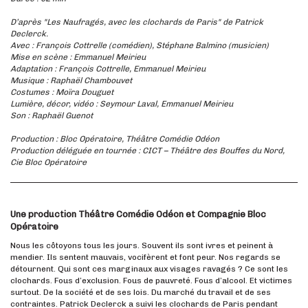
D’après "Les Naufragés, avec les clochards de Paris" de Patrick
Declerck.
Avec : François Cottrelle (comédien), Stéphane Balmino (musicien)
Mise en scène : Emmanuel Meirieu
Adaptation : François Cottrelle, Emmanuel Meirieu
Musique : Raphaël Chambouvet
Costumes : Moïra Douguet
Lumière, décor, vidéo : Seymour Laval, Emmanuel Meirieu
Son : Raphaël Guenot
Production : Bloc Opératoire, Théâtre Comédie Odéon
Production déléguée en tournée : CICT – Théâtre des Bouffes du Nord,
Cie Bloc Opératoire
Une production Théâtre Comédie Odéon et Compagnie Bloc
Opératoire
Nous les côtoyons tous les jours. Souvent ils sont ivres et peinent à
mendier. Ils sentent mauvais, vocifèrent et font peur. Nos regards se
détournent. Qui sont ces marginaux aux visages ravagés ? Ce sont les
clochards. Fous d’exclusion. Fous de pauvreté. Fous d’alcool. Et victimes
surtout. De la société et de ses lois. Du marché du travail et de ses
contraintes. Patrick Declerck a suivi les clochards de Paris pendant