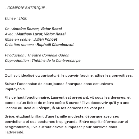
- COMÉDIE SATIRIQUE -
Durée : 1h20
De :
Antoine Demor
,
Victor Rossi
Avec :
Matthew Luret
,
Victor Rossi
Mise en scène :
Julien Poncet
Création sonore :
Raphaël Chambouvet
Production : Théâtre Comédie Odéon
Coproduction : Théâtre de la Contrescarpe
Qu’il soit idéalisé ou caricaturé, le pouvoir fascine, attise les convoitises.
Suivez l’ascension de deux jeunes énarques dans cet univers
impitoyable.
Fils de haut fonctionnaire, Laurent est arrogant, vit sous les dorures, et
pense qu’un ticket de métro coûte 8 euros ! Il va découvrir qu’il y a une
France au-delà du Périph’, là où les cameras ne vont pas.
Brice, étudiant brillant d’une famille modeste, débarque avec ses
convictions et ses costumes trop grands. Entre esprit réformateur et
pragmatisme, il va surtout devoir s’imposer pour survivre dans
l’adversité.