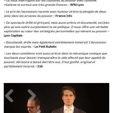
«
I
ls nous interrogent sur les coulisses du pouvoir avec cynisme,
réalisme et surtout une très grande finesse.
»
BFM Lyon
« Le prix de l’ascension raconte avec humour et brio la plongée de deux
amis dans les arcanes du pouvoir.
»
France Info
«
Ce spectacle drôle et grinçant, mais aussi précis et documenté, est bien
plus qu’une satire surplombant la vie politique. Il nous offre une véritable
exploration au cœur des stratégies personnelles qui mènent au pouvoir.
»
Lyon Capitale
«
Documenté, drôle mais également extrêmement immersif, L’Ascension
marque les esprits.
»
Le Petit Bulletin
« Les deux comédiens sont aussi précis dans la mécanique comique que
touchants pour laisser transparaître le vide affectif que leur appétit de
pouvoir, dérisoire a laissé derrière eux. C’est gonflé, original et
parfaitement incarné.
»
Exit
Précédent
Suivant