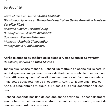
Durée : 1h40
Texte et mise en scène :
Alexis Michalik
Distribution lyonnaise :
Bruno Fontaine, Yohan Genin, Amandine Longeac,
Caroline Ribot
Création lumière :
Arnaud Jung
Scénographie :
Juliette Azzopardi
Costumes :
Marion Rebmann
Musique :
Raphaël Charpentier
Photographie :
Paul Bourdrel
Après le succès au théâtre de la pièce d’Alexis Michalik
Le Porteur
d’Histoire
, découvrez
Intra Muros
!
Tandis que l’orage menace, Richard, un metteur en scène sur le retour,
vient dispenser son premier cours de théâtre en centrale. Il espère une
forte affluence, qui entraînerait d’autres cours – et d’autres cachets –
mais seuls deux détenus se présentent : Kevin, un jeune chien fou, et
Ange, la cinquantaine mutique, qui n’est là que pour accompagner son
ami.
Richard, secondé par une de ses anciennes actrices – accessoirement
son ex-femme – et par une assistante sociale inexpérimentée, choisit de
donner quand même son cours…