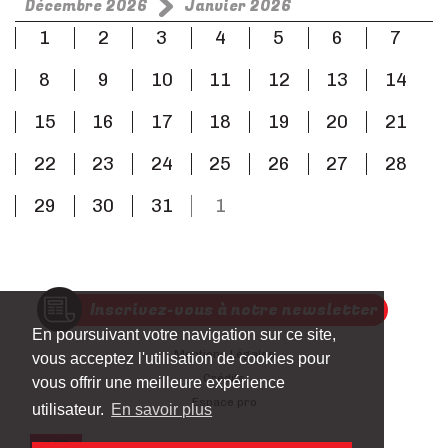
Décembre 2026
Janvier 2026
1
2
3
4
5
6
7
8
9
10
11
12
13
14
15
16
17
18
19
20
21
22
23
24
25
26
27
28
29
30
31
1
Inscrivez-vous à notre newsletter
En poursuivant votre navigation sur ce site,
Mentions Légales
vous acceptez l'utilisation de cookies pour
Crédits
vous offrir une meilleure expérience
Espace pro
utilisateur.
En savoir plus